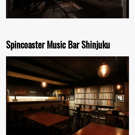
Spincoaster Music Bar Shinjuku