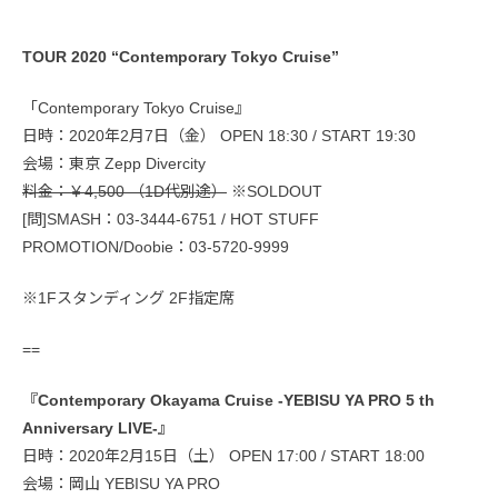
TOUR 2020 “Contemporary Tokyo Cruise”
「Contemporary Tokyo Cruise』
日時：2020年2月7日（金） OPEN 18:30 / START 19:30
会場：東京 Zepp Divercity
料金：￥4,500 （1D代別途）
※SOLDOUT
[問]SMASH：03-3444-6751 / HOT STUFF
PROMOTION/Doobie：03-5720-9999
※1Fスタンディング 2F指定席
==
『Contemporary Okayama Cruise -YEBISU YA PRO 5 th
Anniversary LIVE-』
日時：2020年2月15日（土） OPEN 17:00 / START 18:00
会場：岡山 YEBISU YA PRO