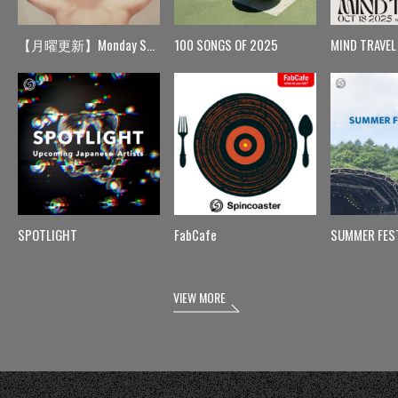
【月曜更新】Monday Spin
100 SONGS OF 2025
MIND TRAVEL
SPOTLIGHT
FabCafe
SUMMER FES
VIEW MORE