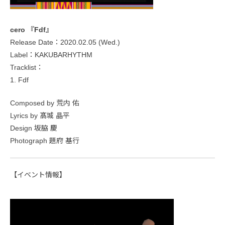
cero 『Fdf』
Release Date：2020.02.05 (Wed.)
Label：KAKUBARHYTHM
Tracklist：
1. Fdf
Composed by 荒内 佑
Lyrics by 髙城 晶平
Design 坂脇 慶
Photograph 題府 基行
【イベント情報】