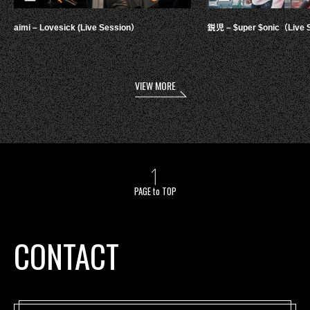
aimi – Lovesick (Live Session）
鋭児 – $uper $onic（Live 
VIEW MORE
PAGE to TOP
CONTACT