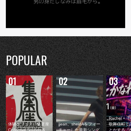
POPULAR
Rachel 
体験型フェス『集楽座
jjean、sheidAをフィー
歌舞伎町で
Collective Sounds &
チャーした最新シング
とかする『