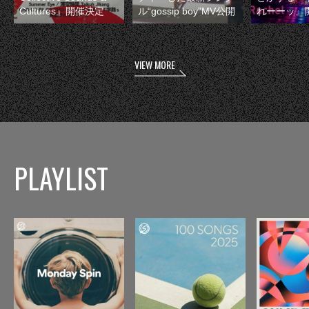
Cultures』開催決定
ル“gossip boy”MV公開
れーーッ』
VIEW MORE
PLAYLIST