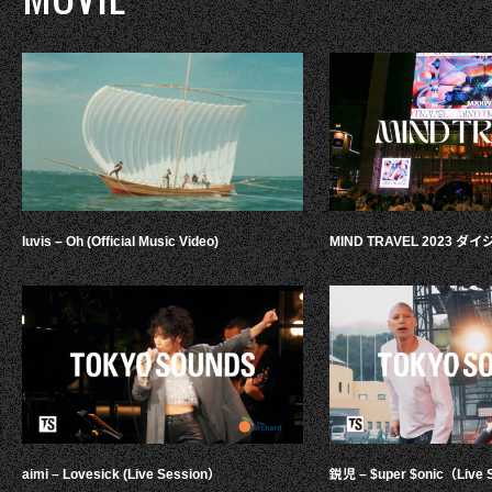
luvis – Oh (Official Music Video)
MIND TRAVEL 2023 
aimi – Lovesick (Live Session）
鋭児 – $uper $onic（Live 