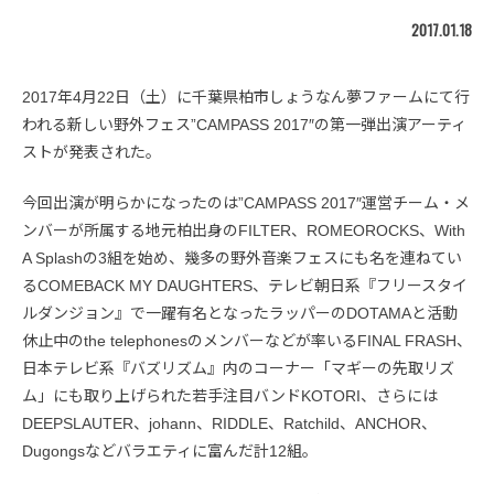
2017.01.18
2017年4月22日（土）に千葉県柏市しょうなん夢ファームにて行
われる新しい野外フェス”CAMPASS 2017″の第一弾出演アーティ
ストが発表された。
今回出演が明らかになったのは”CAMPASS 2017″運営チーム・メ
ンバーが所属する地元柏出身のFILTER、ROMEOROCKS、With
A Splashの3組を始め、幾多の野外音楽フェスにも名を連ねてい
るCOMEBACK MY DAUGHTERS、テレビ朝日系『フリースタイ
ルダンジョン』で一躍有名となったラッパーのDOTAMAと活動
休止中のthe telephonesのメンバーなどが率いるFINAL FRASH、
日本テレビ系『バズリズム』内のコーナー「マギーの先取リズ
ム」にも取り上げられた若手注目バンドKOTORI、さらには
DEEPSLAUTER、johann、RIDDLE、Ratchild、ANCHOR、
Dugongsなどバラエティに富んだ計12組。