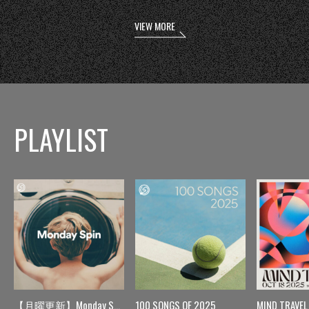
VIEW MORE
PLAYLIST
【月曜更新】Monday Spin
100 SONGS OF 2025
MIND TRAVEL