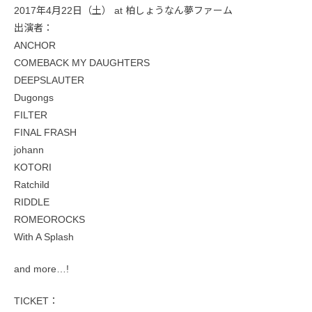
2017年4月22日（土） at 柏しょうなん夢ファーム
出演者：
ANCHOR
COMEBACK MY DAUGHTERS
DEEPSLAUTER
Dugongs
FILTER
FINAL FRASH
johann
KOTORI
Ratchild
RIDDLE
ROMEOROCKS
With A Splash
and more…!
TICKET：