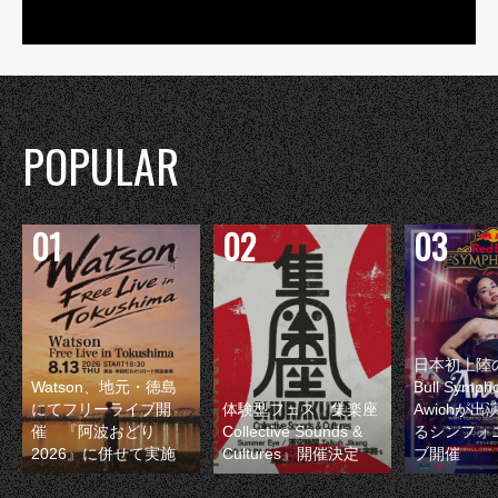
POPULAR
日本初上陸の
Watson、地元・徳島
Bull Symp
にてフリーライブ開
体験型フェス『集楽座
Awichが
催 『阿波おどり
Collective Sounds &
るシンフォ
2026』に併せて実施
Cultures』開催決定
ブ開催