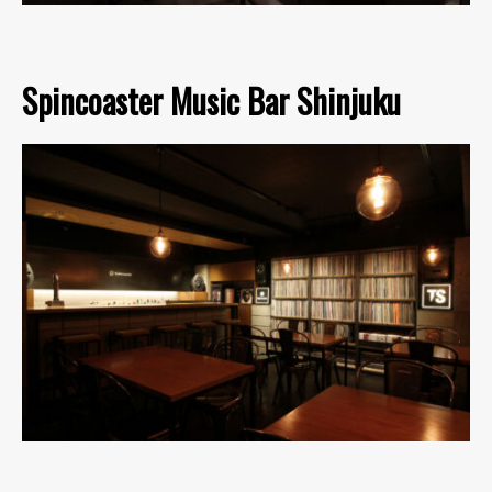
Spincoaster Music Bar Shinjuku