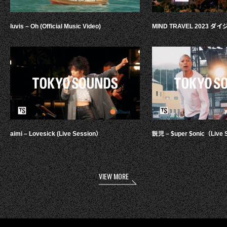
luvis – Oh (Official Music Video)
MIND TRAVEL 2023 
aimi – Lovesick (Live Session）
鋭児 – $uper $onic（Live 
VIEW MORE