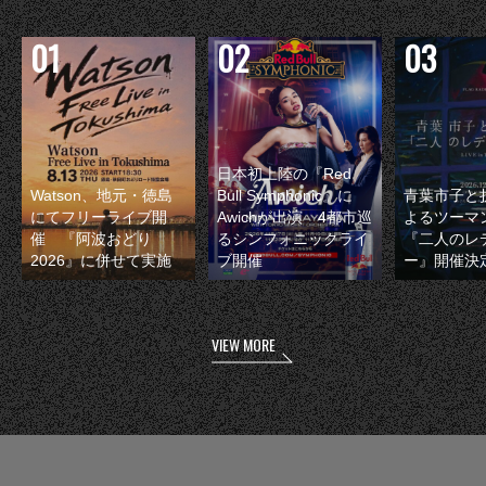
日本初上陸の『Red
Watson、地元・徳島
Bull Symphonic』に
青葉市子と
にてフリーライブ開
Awichが出演 4都市巡
よるツーマ
催 『阿波おどり
るシンフォニックライ
『二人のレ
2026』に併せて実施
ブ開催
ー』開催決
VIEW MORE