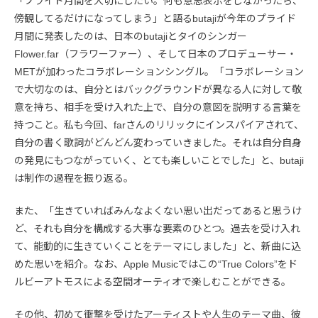
「プライド月間を大切にしたい。何も意思表示をしなかったら、
傍観してるだけになってしまう」と語るbutajiが今年のプライド
月間に発表したのは、日本のbutajiとタイのシンガー
Flower.far（フラワーファー）、そして日本のプロデューサー・
METが加わったコラボレーションシングル。「コラボレーション
で大切なのは、自分とはバックグラウンドが異なる人に対して敬
意を持ち、相手を受け入れた上で、自分の意図を説明する言葉を
持つこと。私も今回、farさんのリリックにインスパイアされて、
自分の書く歌詞がどんどん変わっていきました。それは自分自身
の発見にもつながっていく、とても楽しいことでした」と、butaji
は制作の過程を振り返る。
また、「生きていればみんなよくない思い出だってあると思うけ
ど、それも自分を構成する大事な要素のひとつ。過去を受け入れ
て、能動的に生きていくことをテーマにしました」と、新曲に込
めた思いを紹介。なお、Apple Musicではこの“True Colors”をド
ルビーアトモスによる空間オーティオで楽しむことができる。
その他、初めて衝撃を受けたアーティストや人生のテーマ曲、彼