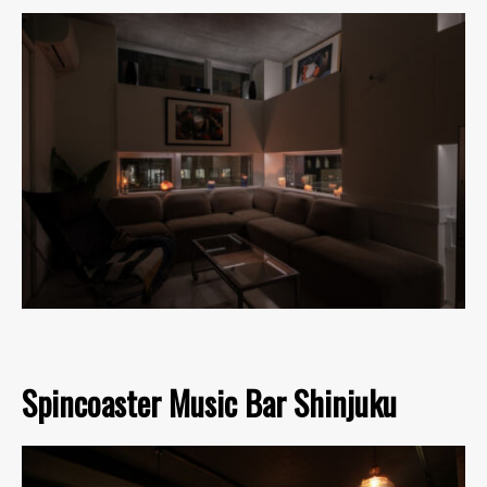
Spincoaster Music Bar Shinjuku