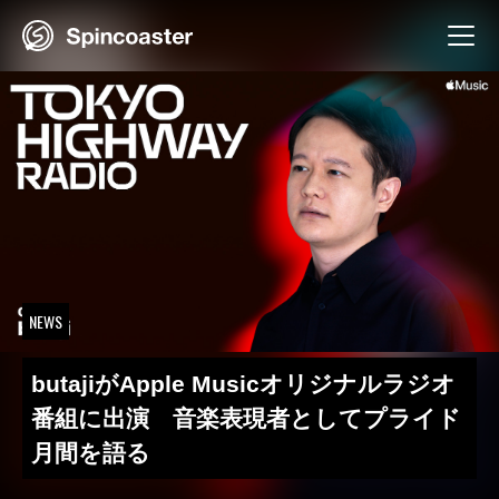
Skip
to
content
NEWS
butajiがApple Musicオリジナルラジオ
番組に出演 音楽表現者としてプライド
月間を語る