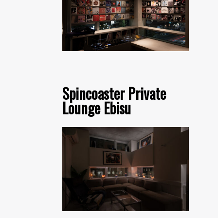
Spincoaster Private
Lounge Ebisu