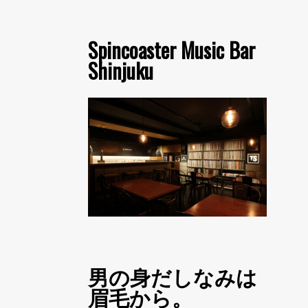
Spincoaster Music Bar
Shinjuku
男の身だしなみは
眉毛から。