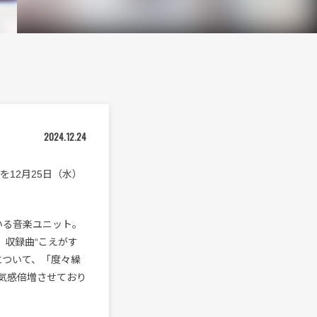
2024.12.24
”を12月25日（水）
率いる音楽ユニット。
E』収録曲“こえがす
について、「度々繰
気感倍増させており