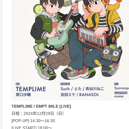
TEMPLIME / EMPT MILE [LIVE]
日程：2024年12月29日（日）
[POP-UP] 14:30〜16:30
[LIVE START] 18:00〜