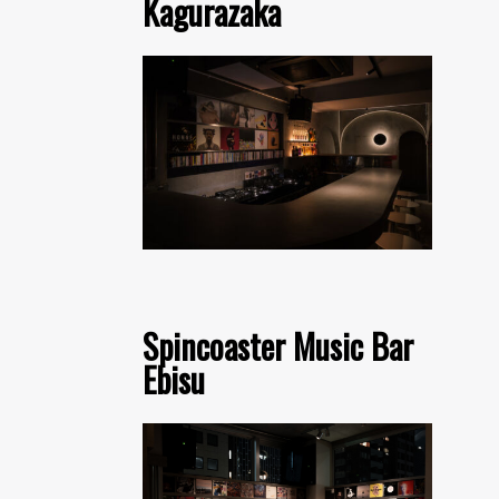
Kagurazaka
Spincoaster Music Bar
Ebisu