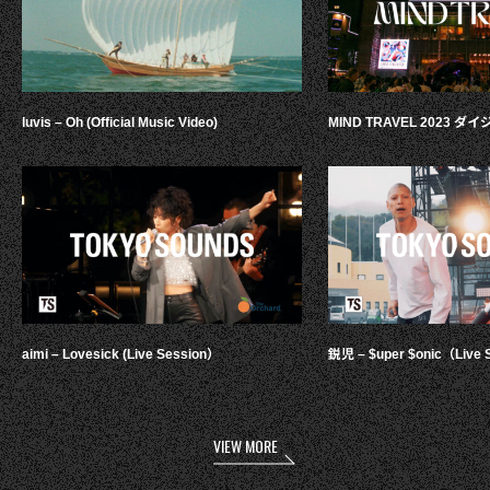
luvis – Oh (Official Music Video)
MIND TRAVEL 2023 
aimi – Lovesick (Live Session）
鋭児 – $uper $onic（Live 
VIEW MORE