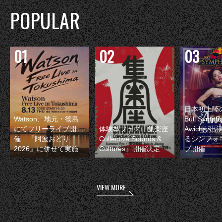
POPULAR
日本初上陸の
Watson、地元・徳島
Bull Symp
にてフリーライブ開
体験型フェス『集楽座
Awichが
催 『阿波おどり
Collective Sounds &
るシンフォ
2026』に併せて実施
Cultures』開催決定
ブ開催
VIEW MORE