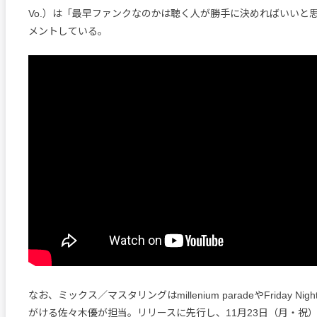
Vo.）は「最早ファンクなのかは聴く人が勝手に決めればいいと
メントしている。
なお、ミックス／マスタリングはmillenium paradeやFriday Nigh
がける佐々木優が担当。リリースに先行し、11月23日（月・祝