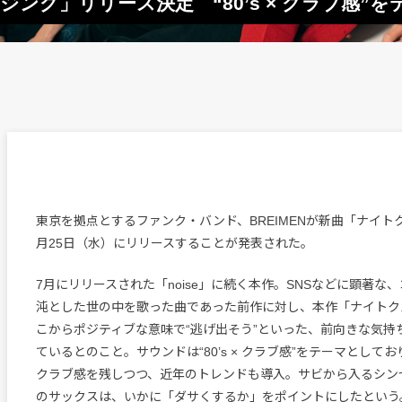
ージング」リリース決定 “80’s × クラブ感
東京を拠点とするファンク・バンド、BREIMENが新曲「ナイト
月25日（水）にリリースすることが発表された。
7月にリリースされた「noise」に続く本作。SNSなどに顕著な
沌とした世の中を歌った曲であった前作に対し、本作「ナイトク
こからポジティブな意味で“逃げ出そう”といった、前向きな気持
ているとのこと。サウンドは“80’s × クラブ感”をテーマとして
クラブ感を残しつつ、近年のトレンドも導入。サビから入るシン
のサックスは、いかに「ダサくするか」をポイントにしたという。高