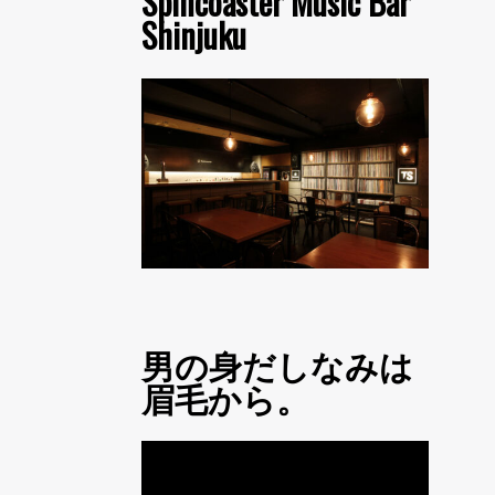
Spincoaster Music Bar
Shinjuku
男の身だしなみは
眉毛から。