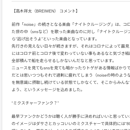
【高木祥太（BREIMEN） コメント】
前作「noise」の続きとなる楽曲「ナイトクルージング」は、コ
た世の中（snsなど）を歌った楽曲なのに対し「ナイトクルージ
ら“逃げ出そうよ”といった楽曲となっています。
先行きの見えない日々が続きますが、それはコロナによって露見
にはコロナ前とコロナ後で変わっていない事もあるなと気づき結
全部積んで船を走らせるしかないんだなと思っています。
ニュースを見てもsnsを見ても暗かったりトゲがある情報ばかり
だとは思いつつもそれで過剰に疲れてしまう（noiseの時のよう
を無意識に摂取し続けている状態でしかなくて、そこからみんな
よう、というメッセージを込めました。
“ミクスチャーファンク？”
最早ファンクかどうかは聴く人が勝手に決めればいいと思ってい
のイメージはダサさとカッコいいのミクスチャーで具体的には“80’s