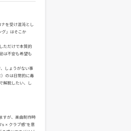
ロナを受け混沌とし
ング」はそこか
しただけで本質的
局は不安も希望も
で、しょうがない事
な）のは日常的に毒
で解脱したい、し
ますが、楽曲制作時
 × クラブ感”を意