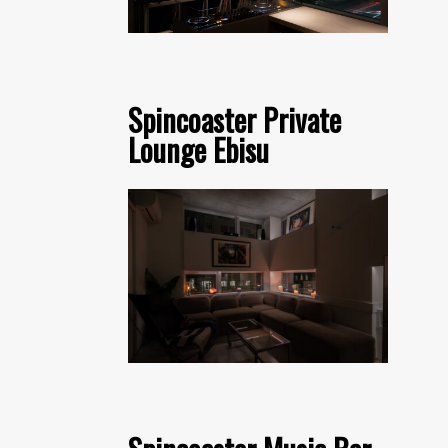
Spincoaster Private
Lounge Ebisu