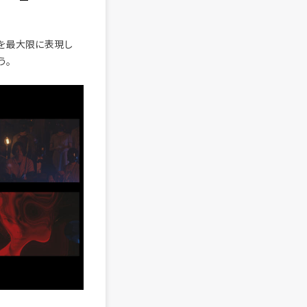
。
観を最大限に表現し
う。