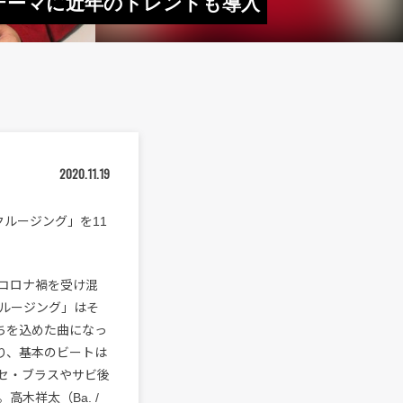
”をテーマに近年のトレンドも導入
2020.11.19
クルージング」を11
、コロナ禍を受け混
ルージング」はそ
ちを込めた曲になっ
おり、基本のビートは
セ・ブラスやサビ後
木祥太（Ba. /