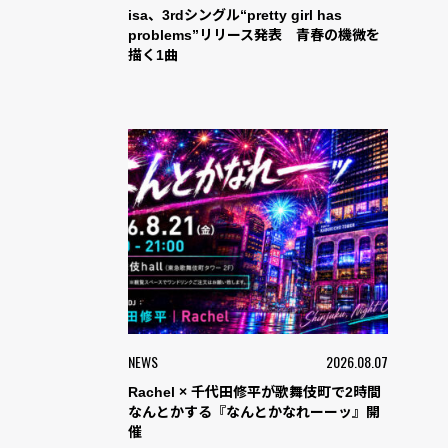
isa、3rdシングル“pretty girl has
problems”リリース発表 青春の機微を
描く1曲
NEWS
2026.08.07
Rachel × 千代田修平が歌舞伎町で2時間
なんとかする『なんとかなれーーッ』開
催