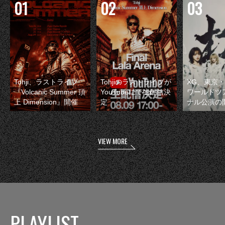
Tohji、ラストライブ
Tohjiのラストライブが
XG、東京
『Volcanic Summer 頂
YouTubeにて生配信決
ワールドツ
上 Dimension』開催
定
ナル公演の
VIEW MORE
PLAYLIST