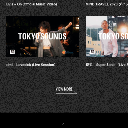
luvis – Oh (Official Music Video)
MIND TRAVEL 2023 
aimi – Lovesick (Live Session）
鋭児 – $uper $onic（Live 
VIEW MORE