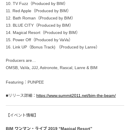
10. TV Fuzz（Produced by BIM）
11. Red Apple（Produced by BIM）
12. Bath Roman（Produced by BIM）
13. BLUE CITY（Produced by BIM）
14. Magical Resort（Produced by BIM）
15. Power Off（Produced by VaVa）
16. Link UP（Bonus Track) （Produced by Lanre）
Producers are…‬
‪‬OMSB, VaVa, JJJ, Astronote, Rascal, Lanre & BIM
Featuring‬：‪PUNPEE‬
■リリース詳細：
https://www.summit2011.net/bim-the-beam/
【イベント情報】
BIM ワンマン・ライブ 2019 “Magical Resort”