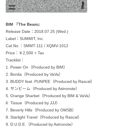
BIM 『The Beam』
Release Date：2018.07.25 (Wed.)
Label：SUMMIT, Inc.
Cat.No.：SMMT-111 / XQMV-1012
Price：￥2,500 + Tax
Tracklist：
1. Power On（Produced by BIM）
2. Bonita（Produced by VaVa）
3. BUDDY feat. PUNPEE（Produced by Rascal）
4. サンビーム（Produced by Astronote）
5. Orange Sharbet（Produced by BIM & VaVa）
6. Tissue（Produced by JJJ）
7. Beverly Hills（Produced by OMSB）
8. Starlight Travel（Produced by Rascal）
9. D.U.D.E.（Produced by Astronote）