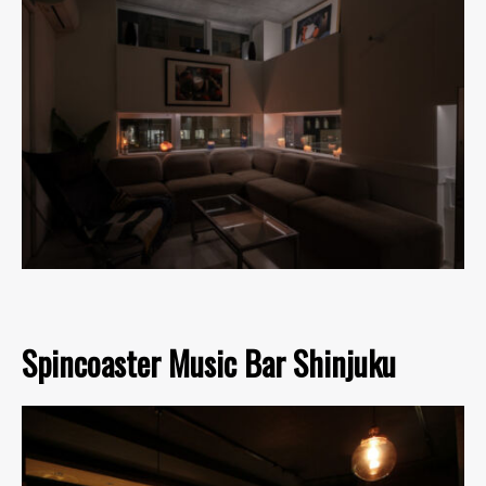
Spincoaster Music Bar Shinjuku