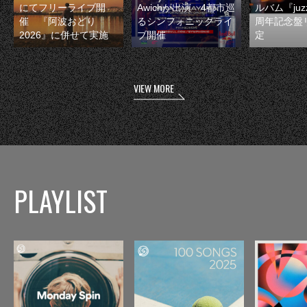
にてフリーライブ開
Awichが出演 4都市巡
ルバム『juzz
催 『阿波おどり
るシンフォニックライ
周年記念盤
2026』に併せて実施
ブ開催
定
VIEW MORE
PLAYLIST