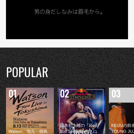
POPULAR
日本初上陸の『Red
KEIJUの
Watson、地元・徳島
Bull Symphonic』に
YOUNG JU