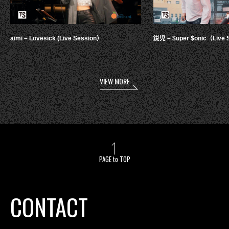
aimi – Lovesick (Live Session）
鋭児 – $uper $onic（Live 
VIEW MORE
PAGE to TOP
CONTACT