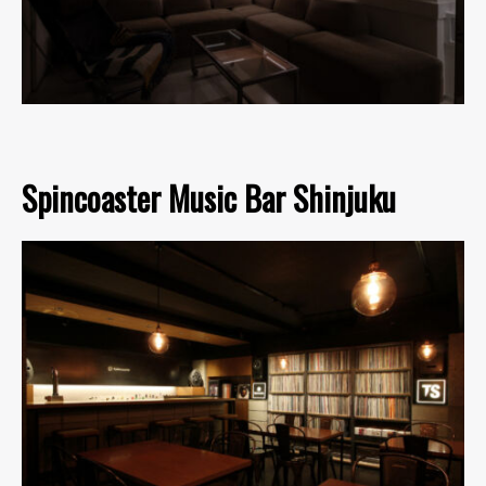
Spincoaster Music Bar Shinjuku