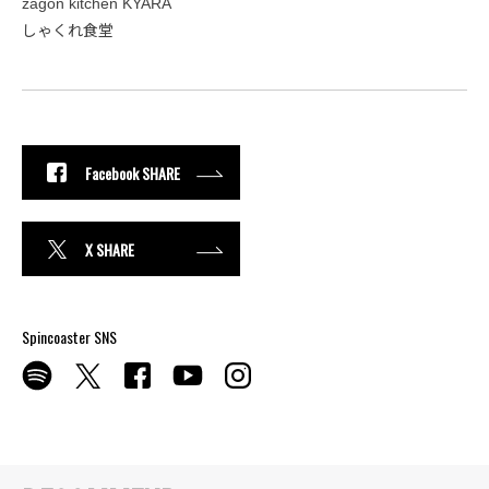
zagon kitchen KYARA
しゃくれ食堂
Facebook SHARE
X SHARE
Spincoaster SNS