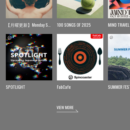
【月曜更新】Monday Spin
100 SONGS OF 2025
MIND TRAVEL
SPOTLIGHT
FabCafe
SUMMER FES
VIEW MORE