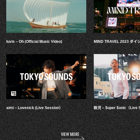
luvis – Oh (Official Music Video)
MIND TRAVEL 2023 
aimi – Lovesick (Live Session）
鋭児 – $uper $onic（Live 
VIEW MORE