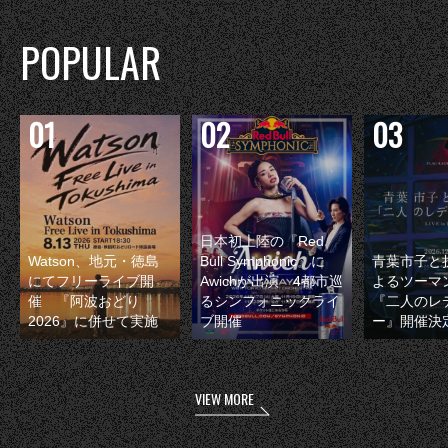
POPULAR
日本初上陸の『Red
Watson、地元・徳島
Bull Symphonic』に
青葉市子と
にてフリーライブ開
Awichが出演 4都市巡
よるツーマ
催 『阿波おどり
るシンフォニックライ
『二人のレ
2026』に併せて実施
ブ開催
ー』開催決
VIEW MORE