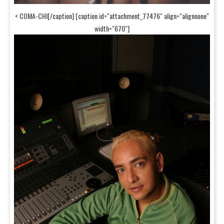
< COMA-CHI[/caption] [caption id="attachment_77476" align="alignnone"
width="670"]