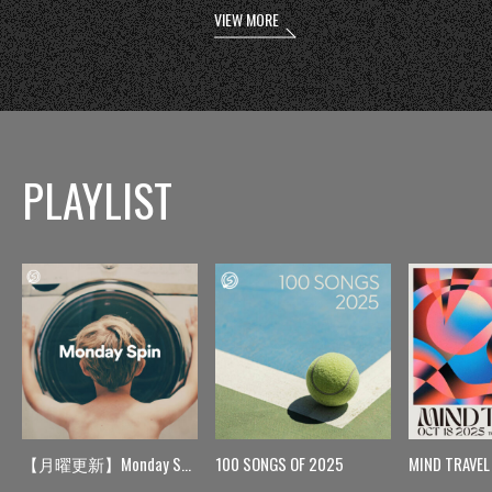
VIEW MORE
PLAYLIST
【月曜更新】Monday Spin
100 SONGS OF 2025
MIND TRAVEL