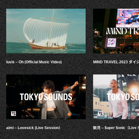
luvis – Oh (Official Music Video)
MIND TRAVEL 2023 
aimi – Lovesick (Live Session）
鋭児 – $uper $onic（Live 