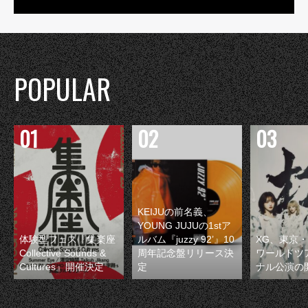
POPULAR
KEIJUの前名義、
YOUNG JUJUの1stア
体験型フェス『集楽座
ルバム『juzzy 92’』10
XG、東京
Collective Sounds &
周年記念盤リリース決
ワールドツ
Cultures』開催決定
定
ナル公演の