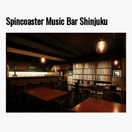
Spincoaster Music Bar Shinjuku