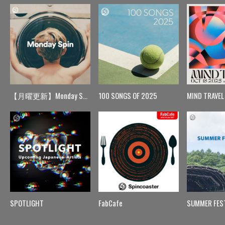
【月曜更新】Monday Spin
100 SONGS OF 2025
MIND TRAVEL
SPOTLIGHT
FabCafe
SUMMER FES