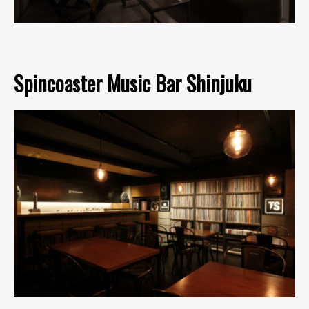
Spincoaster Music Bar Shinjuku