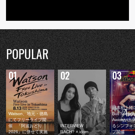
POPULAR
日本初上陸の
Watson、地元・徳島
Bull Symp
にてフリーライブ開
Awichが
催 『阿波おどり
INTERVIEW ｜
るシンフォ
2026』に併せて実施
RACH? × idom
ブ開催