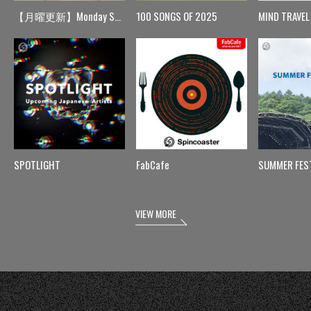
【月曜更新】Monday Spin
100 SONGS OF 2025
MIND TRAVEL
SPOTLIGHT
FabCafe
SUMMER FES
VIEW MORE