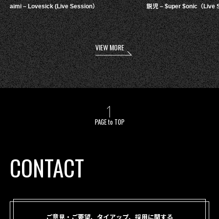
aimi – Lovesick (Live Session）
鋭児 – $uper $onic（Live 
VIEW MORE
PAGE to TOP
CONTACT
ご意見・ご要望、タイアップ、採用に関する