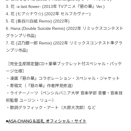
3. 花 -a last flower- (2013年 TVアニメ『惡の華』Ver.)
4. 花 (ヒア☆ナウ☆) (2022年 セルフカヴァー)
5. 花 (長谷川白紙 Remix) (2022年)
6. Hana (Double Suicide Remix) (2022年 リミックスコンテスト
グランプリ作品)
7. 花 (辺乃銀一郎 Remix) (2022年 リミックスコンテスト準グラ
ンプリ作品)
［完全生産限定盤CD＋豪華ブックレット付スペシャル・パッケ
ージ仕様］
・漫画『惡の華』コラボレーション・スペシャル・ジャケット
・寄稿文（『惡の華』作者押見修造）
・ライナーノーツ（ペンシルバニア大学 音楽学部 音響・音楽技
術監督 ユージン・リュー）
・歌詞グラフィック・アート（大原大次郎）など
■
ASA-CHANG＆巡礼 オフィシャル・サイト