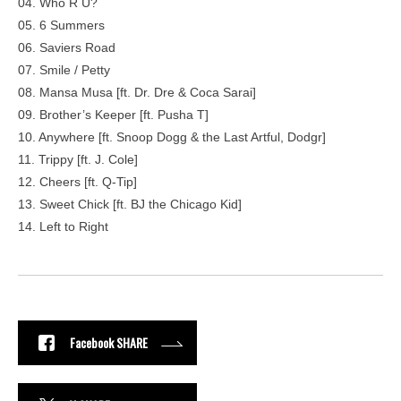
04. Who R U?
05. 6 Summers
06. Saviers Road
07. Smile / Petty
08. Mansa Musa [ft. Dr. Dre & Coca Sarai]
09. Brother’s Keeper [ft. Pusha T]
10. Anywhere [ft. Snoop Dogg & the Last Artful, Dodgr]
11. Trippy [ft. J. Cole]
12. Cheers [ft. Q-Tip]
13. Sweet Chick [ft. BJ the Chicago Kid]
14. Left to Right
Facebook SHARE