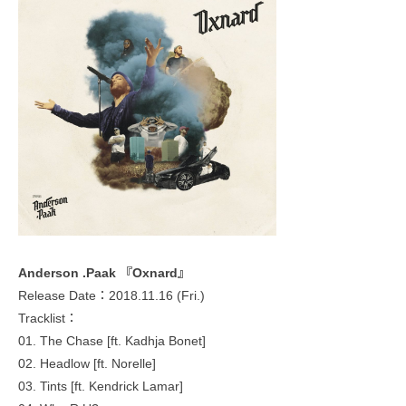
Anderson .Paak 『Oxnard』
Release Date：2018.11.16 (Fri.)
Tracklist：
01. The Chase [ft. Kadhja Bonet]
02. Headlow [ft. Norelle]
03. Tints [ft. Kendrick Lamar]