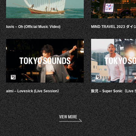
luvis – Oh (Official Music Video)
MIND TRAVEL 2023 
aimi – Lovesick (Live Session）
鋭児 – $uper $onic（Live 
VIEW MORE