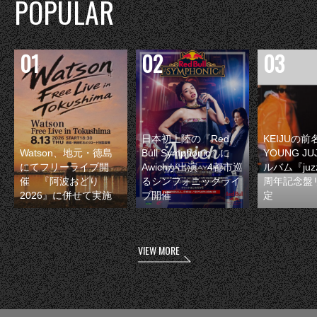
POPULAR
日本初上陸の『Red
KEIJUの
Watson、地元・徳島
Bull Symphonic』に
YOUNG JU
にてフリーライブ開
Awichが出演 4都市巡
ルバム『juzz
催 『阿波おどり
るシンフォニックライ
周年記念盤
2026』に併せて実施
ブ開催
定
VIEW MORE