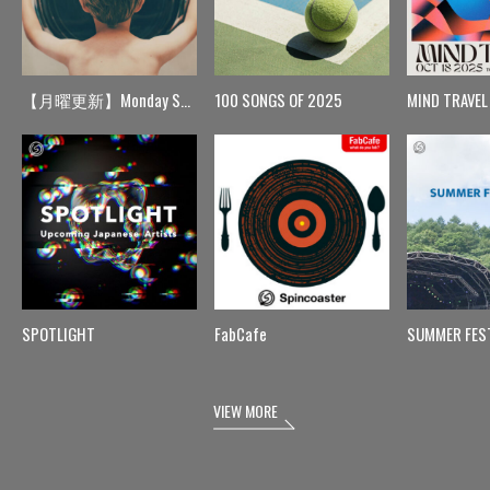
【月曜更新】Monday Spin
100 SONGS OF 2025
MIND TRAVEL
SPOTLIGHT
FabCafe
SUMMER FES
VIEW MORE