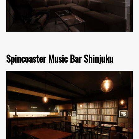
Spincoaster Music Bar Shinjuku