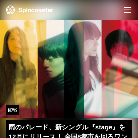
Skip
to
content
NEWS
雨のパレード、新シングル『stage』を
12月にリリース！ 全国8都市を回るワン