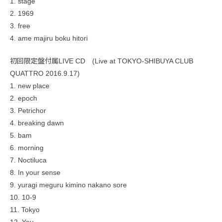
1. stage
2. 1969
3. free
4. ame majiru boku hitori
初回限定盤付属LIVE CD (Live at TOKYO-SHIBUYA CLUB
QUATTRO 2016.9.17)
1. new place
2. epoch
3. Petrichor
4. breaking dawn
5. bam
6. morning
7. Noctiluca
8. In your sense
9. yuragi meguru kimino nakano sore
10. 10-9
11. Tokyo