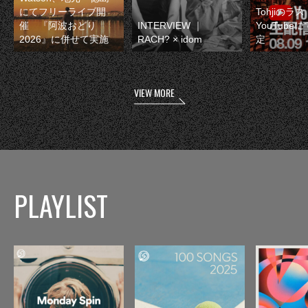
にてフリーライブ開
Tohjiのラ
催 『阿波おどり
INTERVIEW ｜
YouTube
2026』に併せて実施
RACH? × idom
定
VIEW MORE
PLAYLIST