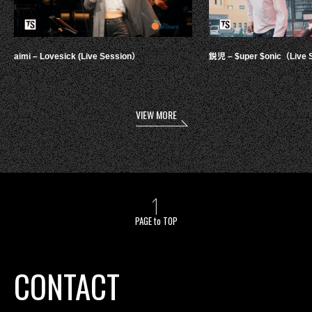
aimi – Lovesick (Live Session）
鋭児 – $uper $onic（Live 
VIEW MORE
PAGE to TOP
CONTACT