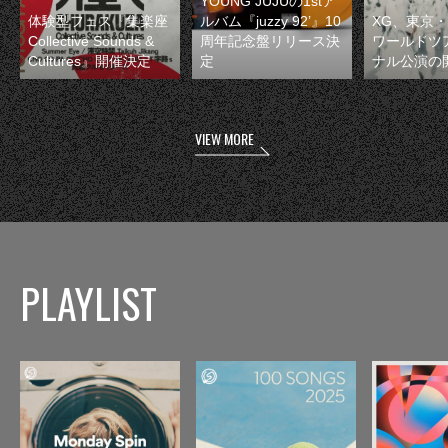
YOUNG JUJUの1stア
体験型フェス『集楽座
ルバム『juzzy 92’』10
XG、東京
Collective Sounds &
周年記念盤リリース決
ワールドツ
Cultures』開催決定
定
ナル公演の
VIEW MORE
PLAYLIST