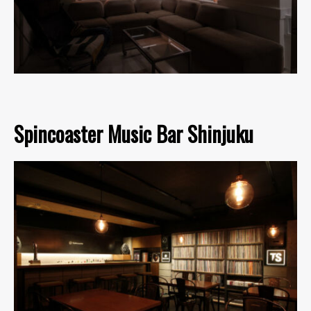
Spincoaster Music Bar Shinjuku