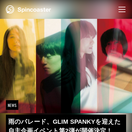
Skip
to
content
NEWS
雨のパレード、GLIM SPANKYを迎えた
自主企画イベント第2弾が開催決定！