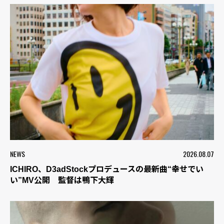
NEWS
2026.08.07
ICHIRO、D3adStockプロデュースの最新曲“幸せでい
い”MV公開 監督は鴨下大輝