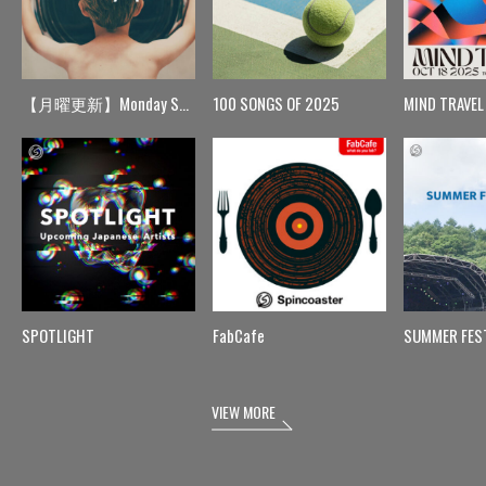
【月曜更新】Monday Spin
100 SONGS OF 2025
MIND TRAVEL
SPOTLIGHT
FabCafe
SUMMER FES
VIEW MORE