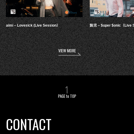
aimi – Lovesick (Live Session）
鋭児 – $uper $onic（Live 
VIEW MORE
PAGE to TOP
CONTACT