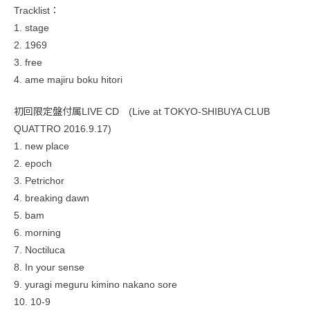
Tracklist：
1. stage
2. 1969
3. free
4. ame majiru boku hitori
初回限定盤付属LIVE CD (Live at TOKYO-SHIBUYA CLUB
QUATTRO 2016.9.17)
1. new place
2. epoch
3. Petrichor
4. breaking dawn
5. bam
6. morning
7. Noctiluca
8. In your sense
9. yuragi meguru kimino nakano sore
10. 10-9