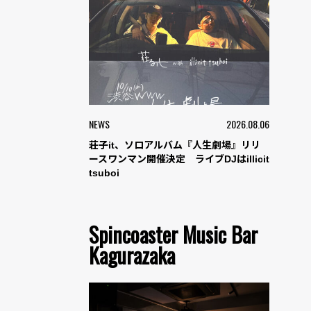
NEWS
2026.08.06
荘子it、ソロアルバム『人生劇場』リリ
ースワンマン開催決定 ライブDJはillicit
tsuboi
Spincoaster Music Bar
Kagurazaka