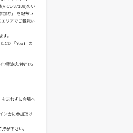
ICL-37188)のい
参加券」 を配布い
先エリアでご観覧い
ます。
D 「You」 の
店/難波店/神戸店/
 を忘れずに会場へ
イン会に参加頂け
へご持参下さい。