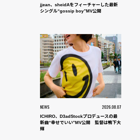
jjean、sheidAをフィーチャーした最新
シングル“gossip boy”MV公開
NEWS
2026.08.07
ICHIRO、D3adStockプロデュースの最
新曲“幸せでいい”MV公開 監督は鴨下大
輝