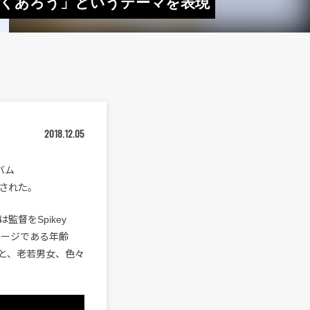
らしくあろう」というテーマを表現
2018.12.05
バム
開された。
監督をSpikey
セージである年齢
と、老若男女、色々