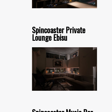
Spincoaster Private
Lounge Ebisu