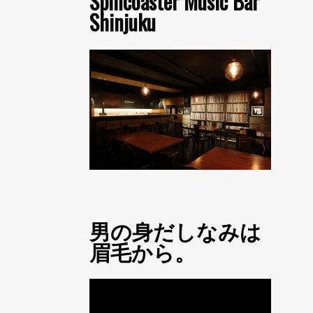
Spincoaster Music Bar
Shinjuku
男の身だしなみは
眉毛から。