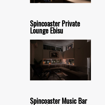
Spincoaster Private
Lounge Ebisu
Spincoaster Music Bar