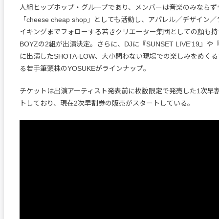
人組ヒップホップ・グループであり、メンバーは音楽のみならず
「cheese cheap shop」としても活動し、アパレル／デザイ
イキングまでフォローする若きクリエーター集団としての顔も持つ週末
BOYZの2組が出演決定。さらに、DJに『SUNSET LIVE’19』や『B
に出演したSHOTA-LOW、大小問わない現場での楽しみをめく
る若手筆頭株のYOSUKEがラインナップ。
チケットは出演アーティスト発表前に枚数限定で発売した1次早
トしており、現在2次早割券の販売がスタートしている。