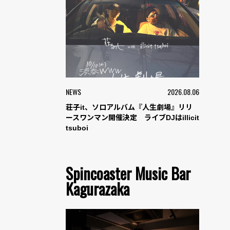
NEWS
2026.08.06
荘子it、ソロアルバム『人生劇場』リリ
ースワンマン開催決定 ライブDJはillicit
tsuboi
Spincoaster Music Bar
Kagurazaka