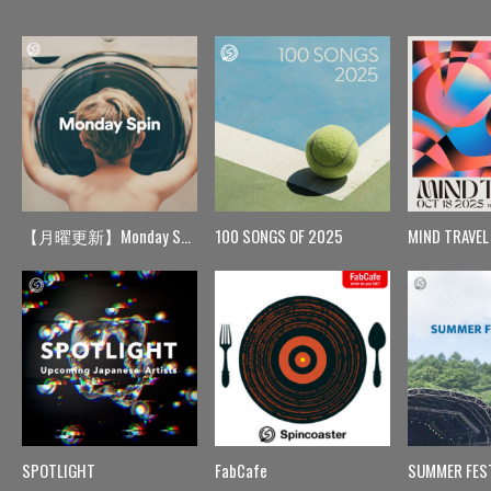
【月曜更新】Monday Spin
100 SONGS OF 2025
MIND TRAVEL
SPOTLIGHT
FabCafe
SUMMER FES