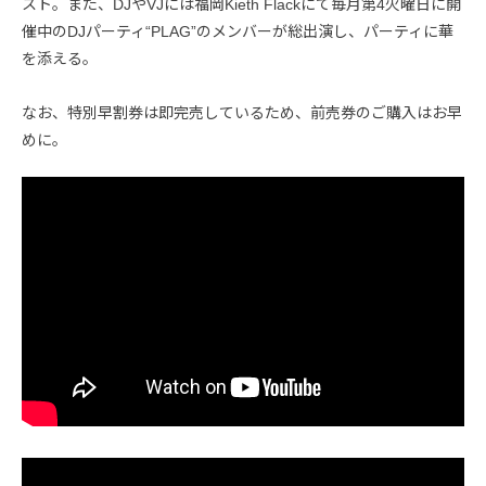
スト。また、DJやVJには福岡Kieth Flackにて毎月第4火曜日に開
催中のDJパーティ“PLAG”のメンバーが総出演し、パーティに華
を添える。
なお、特別早割券は即完売しているため、前売券のご購入はお早
めに。