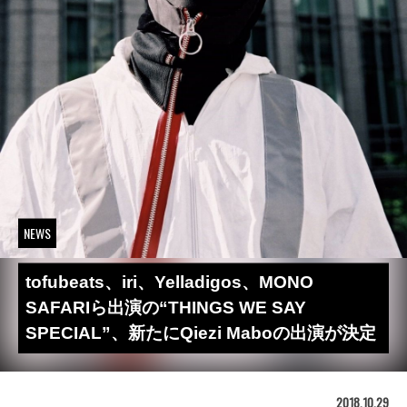
NEWS
tofubeats、iri、Yelladigos、MONO
SAFARIら出演の“THINGS WE SAY
SPECIAL”、新たにQiezi Maboの出演が決定
2018.10.29