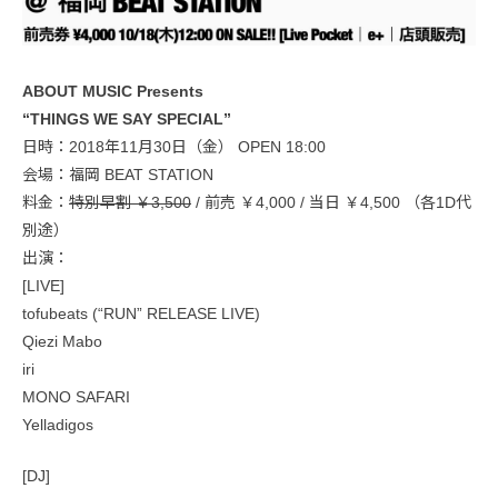
ABOUT MUSIC Presents
“THINGS WE SAY SPECIAL”
日時：2018年11月30日（金） OPEN 18:00
会場：福岡 BEAT STATION
料金：
特別早割 ￥3,500
/ 前売 ￥4,000 / 当日 ￥4,500 （各1D代
別途）
出演：
[LIVE]
tofubeats (“RUN” RELEASE LIVE)
Qiezi Mabo
iri
MONO SAFARI
Yelladigos
[DJ]