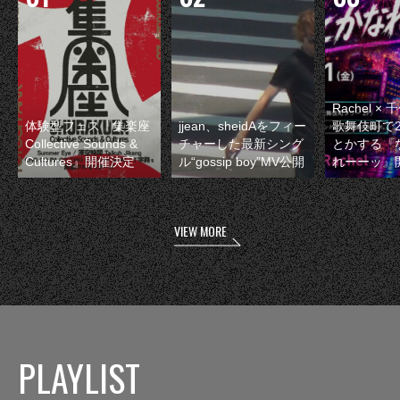
Rachel 
体験型フェス『集楽座
jjean、sheidAをフィー
歌舞伎町で
Collective Sounds &
チャーした最新シング
とかする『
Cultures』開催決定
ル“gossip boy”MV公開
れーーッ』
VIEW MORE
PLAYLIST