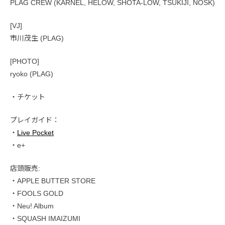
PLAG CREW (KARNEL, HELOW, SHOTA-LOW, TSUKIJI, NOSK)
[VJ]
市川茂生 (PLAG)
[PHOTO]
ryoko (PLAG)
・チケット
プレイガイド：
・
Live Pocket
・e+
店頭販売:
・APPLE BUTTER STORE
・FOOLS GOLD
・Neu! Album
・SQUASH IMAIZUMI