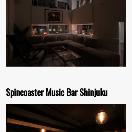
Spincoaster Music Bar Shinjuku