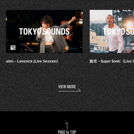
aimi – Lovesick (Live Session）
鋭児 – $uper $onic（Live 
VIEW MORE
PAGE to TOP