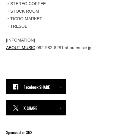
・STEREO COFFEE
・STOCK ROOM
・TICRO MARKET
・TRESOL
[INFOMATION]
ABOUT MUSIC
092-982-8281 aboutmusic.jp
Facebook SHARE
X SHARE
Spincoaster SNS