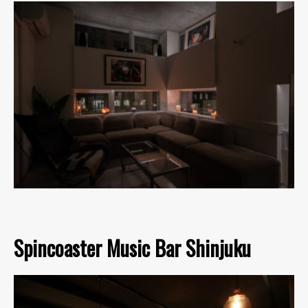
Spincoaster Music Bar Shinjuku