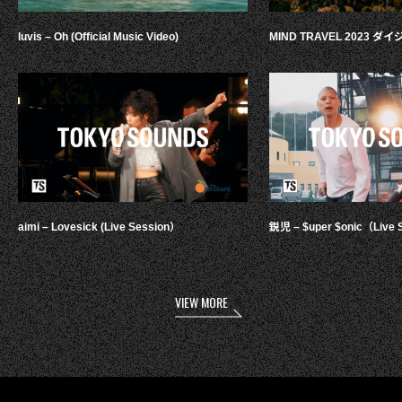
luvis – Oh (Official Music Video)
MIND TRAVEL 2023 
aimi – Lovesick (Live Session）
鋭児 – $uper $onic（Live 
VIEW MORE