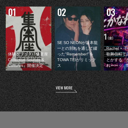
SE SO NEONが坂本龍
一との別れを通して綴
Rachel 
体験型フェス『集楽座
った“Remember!”を
歌舞伎町で
Collective Sounds &
TOWA TEIがリミック
とかする『
Cultures』開催決定
ス
れーーッ』
VIEW MORE