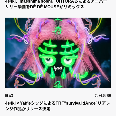
4s4ki、maeshima soshi、OHTORAらによるアニバー
サリー楽曲をDÉ DÉ MOUSEがリミックス
NEWS
2024.06.06
4s4ki × YaffleタッグによるTRF“survival dAnce”リアレ
ンジ作品がリリース決定