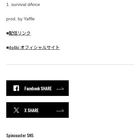
1. survival dAnce
prod. by Yaffle
■
配信リンク
■
4s4ki オフィシャルサイト
Facebook SHARE
X SHARE
Spincoaster SNS