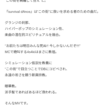
“この街を網羅して狂え”と。
『survival dAnce』は“この街”に救いを求める者のための曲だ。
グランジの刹那、
ハイパーポップのシミュレーション性、
楽曲の潜在的スピリチュアルを融合。
“お前たちは明日みんな死ぬ!! 今しかないんだぞ!!!”
MCで絶叫する4s4kiはまさに教祖。
シミュレーション仮説を教義に
“この街”で目立つことでDBにコピペされ、
永遠の若さを願う新興宗教。
眼華教。
派手髪であればあるほど救われる。
そんなMVです。