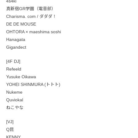
4s4ki
真新宿GR学園（電音部）
Charisma. com / ダダダ！
DE DE MOUSE
OHTORA × maeshima soshi
Hanagata
Gigandect
[4F DJ]
Refeeld
Yusuke Oikawa
YOHEI SHINMURA (トトト)
Nukeme
Quviokal
ねこやな
[VJ]
Q昆
KENNY