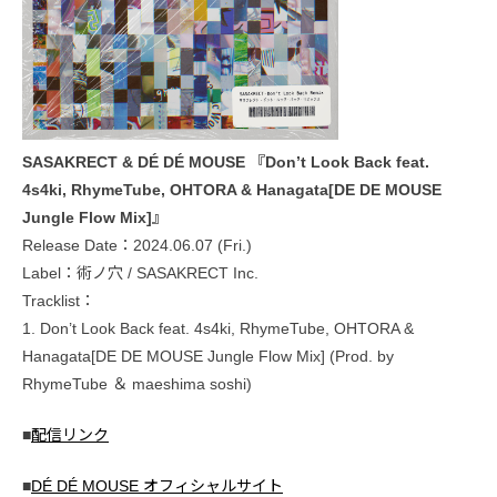
SASAKRECT & DÉ DÉ MOUSE 『Don’t Look Back feat.
4s4ki, RhymeTube, OHTORA & Hanagata[DE DE MOUSE
Jungle Flow Mix]』
Release Date：2024.06.07 (Fri.)
Label：術ノ穴 / SASAKRECT Inc.
Tracklist：
1. Don’t Look Back feat. 4s4ki, RhymeTube, OHTORA &
Hanagata[DE DE MOUSE Jungle Flow Mix] (Prod. by
RhymeTube ＆ maeshima soshi)
■
配信リンク
■
DÉ DÉ MOUSE オフィシャルサイト