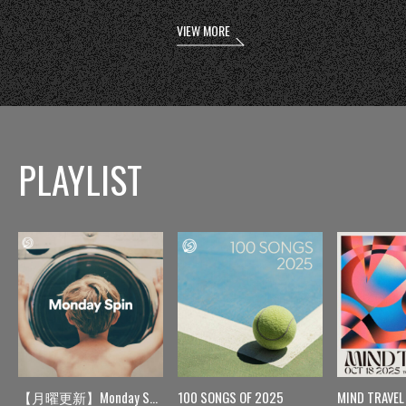
VIEW MORE
PLAYLIST
【月曜更新】Monday Spin
100 SONGS OF 2025
MIND TRAVEL