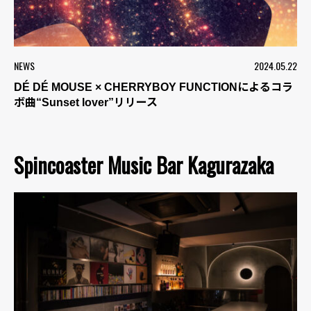
NEWS
2024.05.22
DÉ DÉ MOUSE × CHERRYBOY FUNCTIONによるコラ
ボ曲“Sunset lover”リリース
Spincoaster Music Bar Kagurazaka