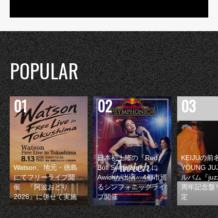
POPULAR
日本初上陸の『Red
KEIJUの
Watson、地元・徳島
Bull Symphonic』に
YOUNG JU
にてフリーライブ開
Awichが出演 4都市巡
ルバム『juzz
催 『阿波おどり
るシンフォニックライ
周年記念盤
2026』に併せて実施
ブ開催
定