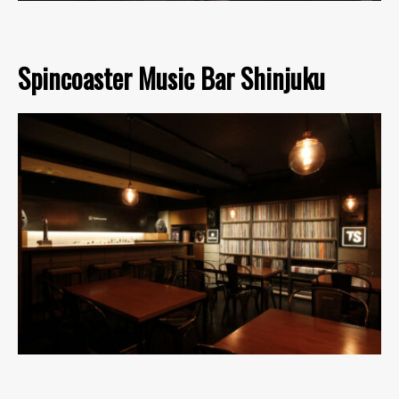
Spincoaster Music Bar Shinjuku