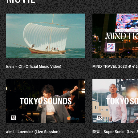
luvis – Oh (Official Music Video)
MIND TRAVEL 2023 
aimi – Lovesick (Live Session）
鋭児 – $uper $onic（Live 