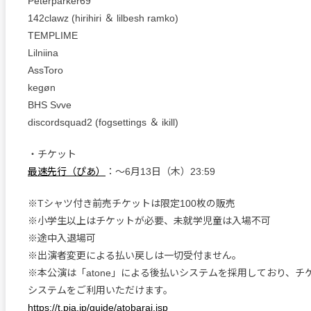
Peterparker69
142clawz (hirihiri ＆ lilbesh ramko)
TEMPLIME
Lilniina
AssToro
kegøn
BHS Svve
discordsquad2 (fogsettings ＆ ikill)
・チケット
最速先行（ぴあ）
：〜6月13日（木）23:59
※Tシャツ付き前売チケットは限定100枚の販売
※小学生以上はチケットが必要、未就学児童は入場不可
※途中入退場可
※出演者変更による払い戻しは一切受付ません。
※本公演は「atone」による後払いシステムを採用しており、チ
システムをご利用いただけます。
https://t.pia.jp/guide/atobarai.jsp