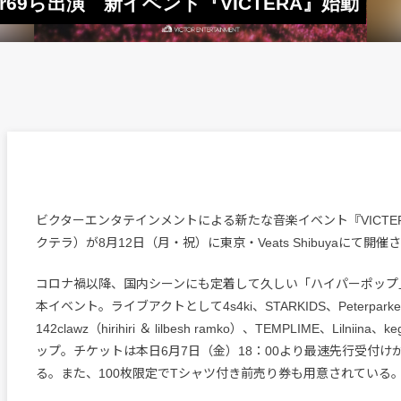
arker69ら出演 新イベント『VICTERA』始動
ビクターエンタテインメントによる新たな音楽イベント『VICTE
クテラ）が8月12日（月・祝）に東京・Veats Shibuyaにて開催
コロナ禍以降、国内シーンにも定着して久しい「ハイパーポップ
本イベント。ライブアクトとして4s4ki、STARKIDS、Peterparke
142clawz（hirihiri ＆ lilbesh ramko）、TEMPLIME、Lilnii
ップ。チケットは本日6月7日（金）18：00より最速先行受付け
る。また、100枚限定でTシャツ付き前売り券も用意されている