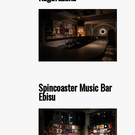
Spincoaster Music Bar
Ebisu