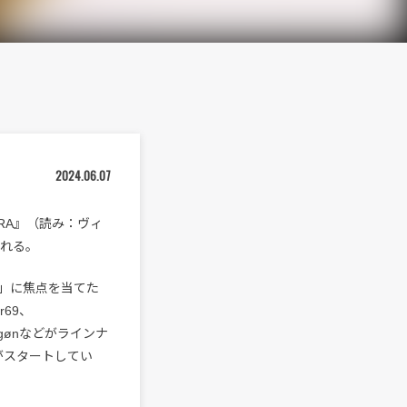
2024.06.07
RA』（読み：ヴィ
される。
」に焦点を当てた
r69、
na、kegønなどがラインナ
がスタートしてい
。