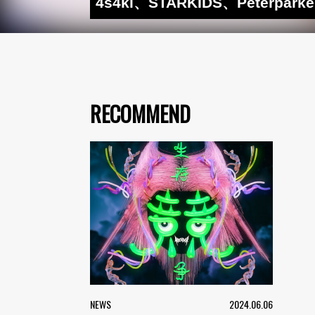
4s4ki、STARKIDS、Peterp
RECOMMEND
NEWS
2024.06.06