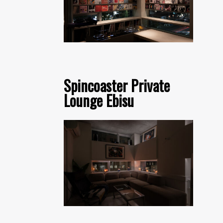
Spincoaster Private
Lounge Ebisu