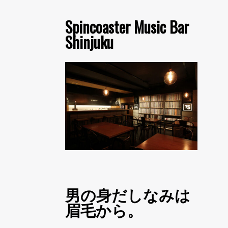
Spincoaster Music Bar
Shinjuku
男の身だしなみは
眉毛から。