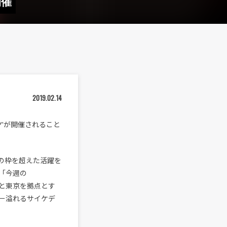
開催
2019.02.14
EP”が開催されること
ルの枠を超えた活躍を
プ「今週の
woと東京を拠点とす
ジー溢れるサイケデ