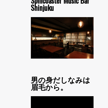
Spincoaster Music Bar
Shinjuku
男の身だしなみは
眉毛から。