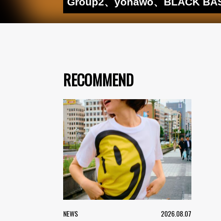
Group2、yonawo、BLACK
RECOMMEND
NEWS
2026.08.07