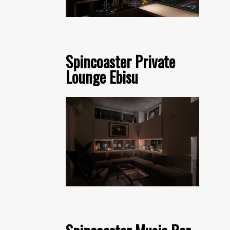
Spincoaster Private
Lounge Ebisu