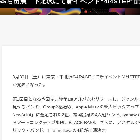
 BASSら出演 下北沢にて新イベント“4/4STEP”
3月30日（土）に東京・下北沢GARAGEにて新イベント“4/4ST
が発表となった。
第1回目となる今回は、昨年1stアルバムをリリースし、ジャン
見せるバンド、Group2を始め、Apple Musicの新人ピックアッ
NewArtist」に選定された2組、福岡出身の4人組バンド、yona
るアートコレクティブ集団、BLACK BASS。さらに、ノスタル
リック・バンド、The mellowsの4組が出演決定。