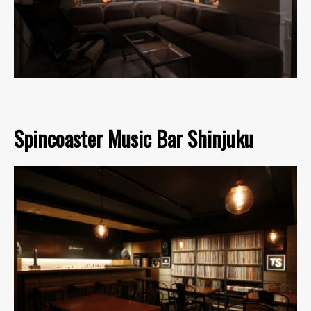
Spincoaster Music Bar Shinjuku