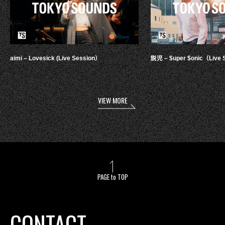
aimi – Lovesick (Live Session）
鋭児 – $uper $onic（Live 
VIEW MORE
PAGE to TOP
CONTACT