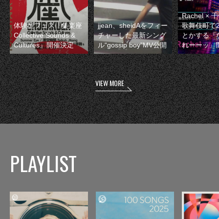
Rachel 
体験型フェス『集楽座
jjean、sheidAをフィー
歌舞伎町で
Collective Sounds &
チャーした最新シング
とかする『
Cultures』開催決定
ル“gossip boy”MV公開
れーーッ』
VIEW MORE
PLAYLIST