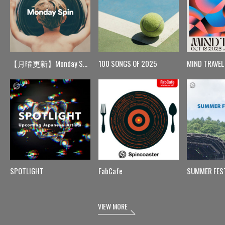
【月曜更新】Monday Spin
100 SONGS OF 2025
MIND TRAVEL
SPOTLIGHT
FabCafe
SUMMER FES
VIEW MORE