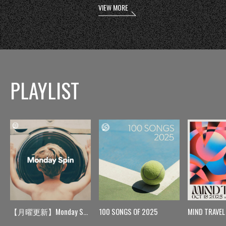
VIEW MORE
PLAYLIST
【月曜更新】Monday Spin
100 SONGS OF 2025
MIND TRAVEL