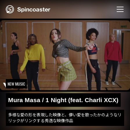
Skip
to
content
NEW MUSIC
Mura Masa / 1 Night (feat. Charli XCX)
多様な愛の形を表現した映像と、儚い愛を歌ったかのようなリ
リックがリンクする秀逸な映像作品