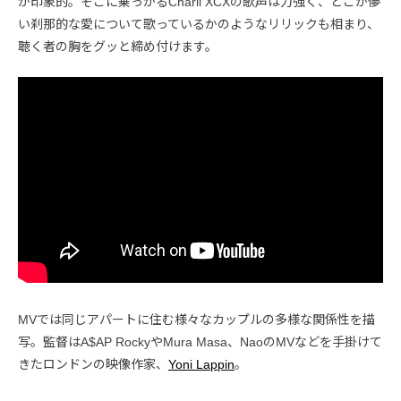
が印象的。そこに乗っかるCharli XCXの歌声は力強く、どこか儚
い刹那的な愛について歌っているかのようなリリックも相まり、
聴く者の胸をグッと締め付けます。
MVでは同じアパートに住む様々なカップルの多様な関係性を描
写。監督はA$AP RockyやMura Masa、NaoのMVなどを手掛けて
きたロンドンの映像作家、
Yoni Lappin
。