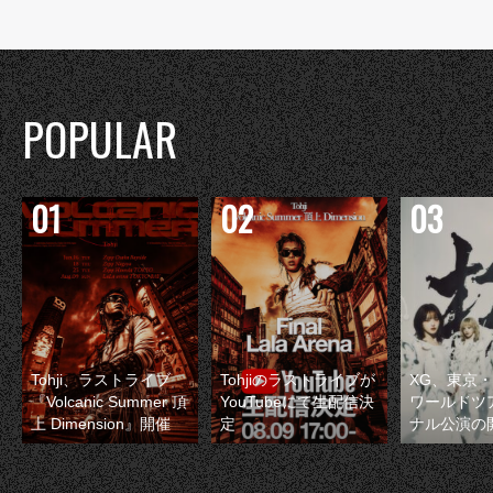
POPULAR
Tohji、ラストライブ
Tohjiのラストライブが
XG、東京
『Volcanic Summer 頂
YouTubeにて生配信決
ワールドツ
上 Dimension』開催
定
ナル公演の