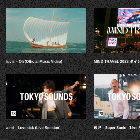
luvis – Oh (Official Music Video)
MIND TRAVEL 2023 
aimi – Lovesick (Live Session）
鋭児 – $uper $onic（Live 