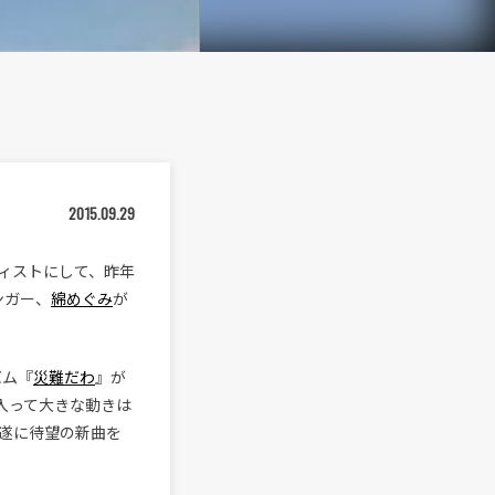
2015.09.29
ィストにして、昨年
シンガー、
綿めぐみ
が
バム『
災難だわ
』が
に入って大きな動きは
遂に待望の新曲を