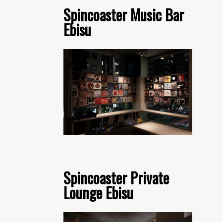
Spincoaster Music Bar
Ebisu
Spincoaster Private
Lounge Ebisu