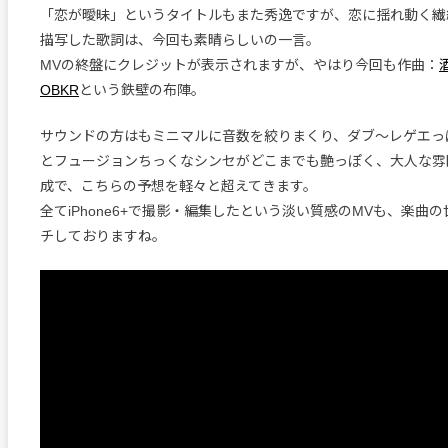
「恋が曖昧」というタイトルもまた秀逸ですが、恋に揺れ動く繊
描写した歌詞は、今回も素晴らしいの一言。
MVの終盤にクレジットが表示されますが、やはり今回も作曲：
OBKR
という鉄壁の布陣。
サウンドの方はもミニマルに音数を絞りまくり、ダブ～レゲエっ
とフュージョンちっくなシンセがどこまでも艶っぽく、大人な雰
成で、こちらの予想を軽々と超えてきます。
全てiPhone6+で撮影・編集したという淡い質感のMVも、楽曲
チしておりますね。