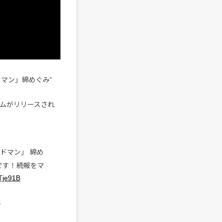
ンドマン」綿めぐみ”
ルバムがリリースされ
ドマン」 綿め
です！続報をマ
cTje91B
9