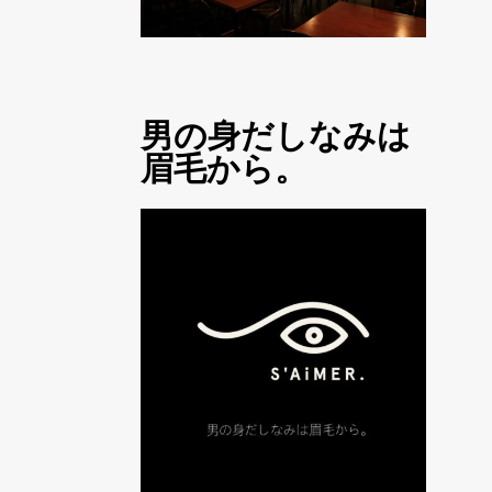
男の身だしなみは
眉毛から。