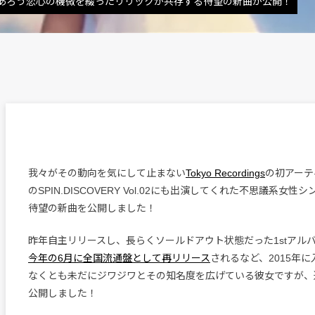
あろう恋心の機微を綴ったリリックが共存する待望の新曲が公開！
我々がその動向を気にして止まない
Tokyo Recordings
の初アーテ
のSPIN.DISCOVERY Vol.02にも出演してくれた不思議系女性
待望の新曲を公開しました！
昨年自主リリースし、長らくソールドアウト状態だった1stアル
今年の6月に全国流通盤として再リリース
されるなど、2015年
なくとも未だにジワジワとその知名度を広げている彼女ですが、
公開しました！