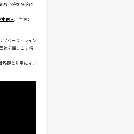
細な心境を詩的に
酒本信太
、作詞：
ぽいベース・ライン
囲気を醸し出す構
の世界観と非常にマッ