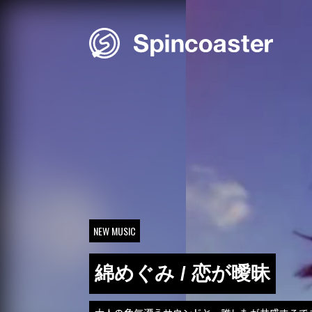
Skip
to
content
NEW MUSIC
綿めぐみ / 恋が曖昧