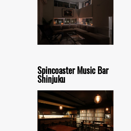
Spincoaster Music Bar
Shinjuku