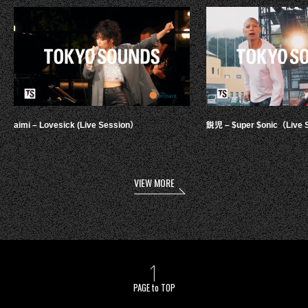
aimi – Lovesick (Live Session）
鋭児 – $uper $onic（Live 
VIEW MORE
PAGE to TOP