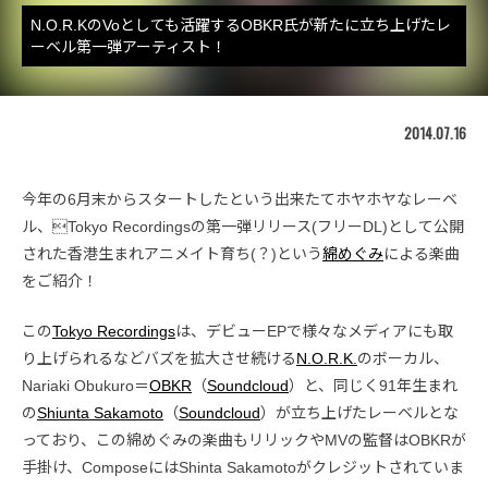
N.O.R.KのVoとしても活躍するOBKR氏が新たに立ち上げたレ
ーベル第一弾アーティスト！
2014.07.16
今年の6月末からスタートしたという出来たてホヤホヤなレーベ
ル、Tokyo Recordingsの第一弾リリース(フリーDL)として公開
された香港生まれアニメイト育ち(？)という
綿めぐみ
による楽曲
をご紹介！
この
Tokyo Recordings
は、デビューEPで様々なメディアにも取
り上げられるなどバズを拡大させ続ける
N.O.R.K.
のボーカル、
Nariaki Obukuro＝
OBKR
（
Soundcloud
）と、同じく91年生まれ
の
Shiunta Sakamoto
（
Soundcloud
）が立ち上げたレーベルとな
っており、この綿めぐみの楽曲もリリックやMVの監督はOBKRが
手掛け、ComposeにはShinta Sakamotoがクレジットされていま