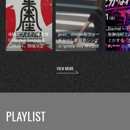
Rachel 
体験型フェス『集楽座
jjean、sheidAをフィー
歌舞伎町で
Collective Sounds &
チャーした最新シング
とかする『
Cultures』開催決定
ル“gossip boy”MV公開
れーーッ』
VIEW MORE
PLAYLIST