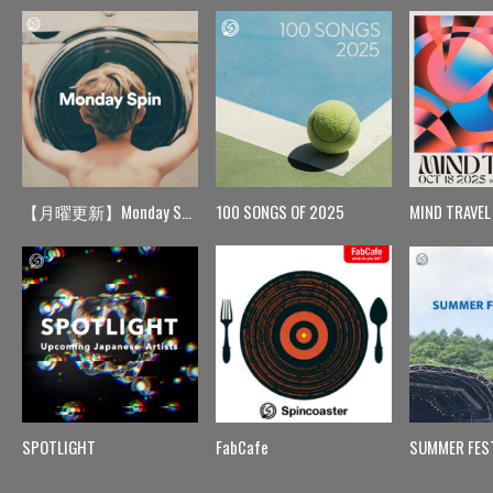
【月曜更新】Monday Spin
100 SONGS OF 2025
MIND TRAVEL
SPOTLIGHT
FabCafe
SUMMER FES