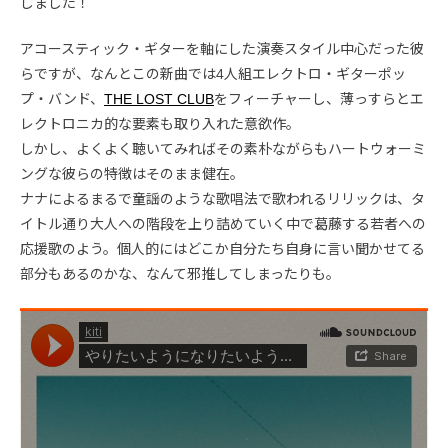
しました！
アコースティック・ギターを軸にした演奏スタイル中心だった彼
らですが、なんとこの新曲では4人組エレクトロ・ギターポッ
プ・バンド、
THE LOST CLUB
をフィーチャーし、薄っすらとエ
レクトロニカ的な要素も取り入れた意欲作。
しかし、よくよく聴いてみればその素朴ながらもハートウォーミ
ングな彼らの特徴はそのまま健在。
ナナによるまるで童謡のような歌唱法で歌われるリリックは、タ
イトル通り大人への階段を上り詰めていく中で葛藤する若者への
応援歌のよう。個人的にはどこか自分たち自身に言い聞かせてる
部分もあるのかな、なんて邪推してしまったりも。