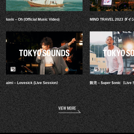
luvis – Oh (Official Music Video)
MIND TRAVEL 2023 
aimi – Lovesick (Live Session）
鋭児 – $uper $onic（Live 
VIEW MORE