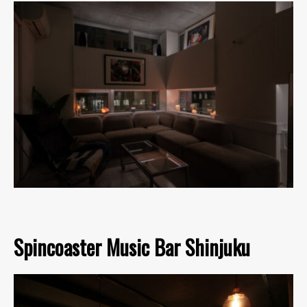
Spincoaster Music Bar Shinjuku