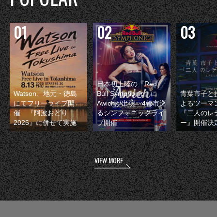
日本初上陸の『Red
Watson、地元・徳島
Bull Symphonic』に
青葉市子と
にてフリーライブ開
Awichが出演 4都市巡
よるツーマ
催 『阿波おどり
るシンフォニックライ
『二人のレ
2026』に併せて実施
ブ開催
ー』開催決
VIEW MORE