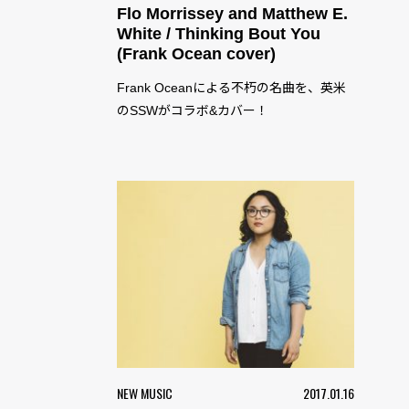
Flo Morrissey and Matthew E.
White / Thinking Bout You
(Frank Ocean cover)
Frank Oceanによる不朽の名曲を、英米
のSSWがコラボ&カバー！
NEW MUSIC
2017.01.16