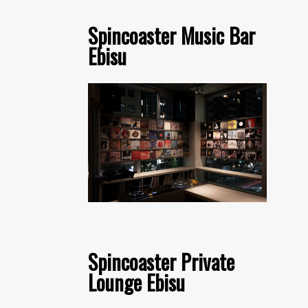
Spincoaster Music Bar
Ebisu
Spincoaster Private
Lounge Ebisu