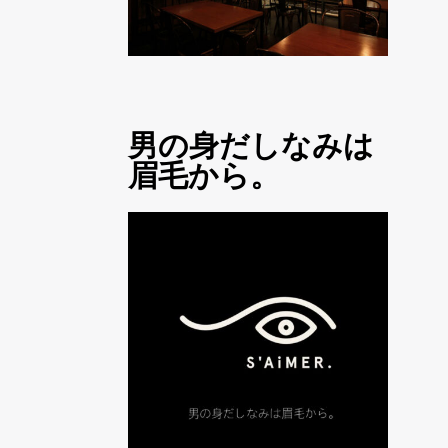
男の身だしなみは
眉毛から。