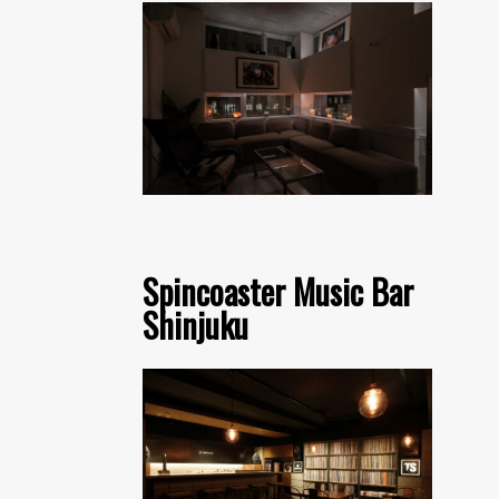
Spincoaster Music Bar
Shinjuku