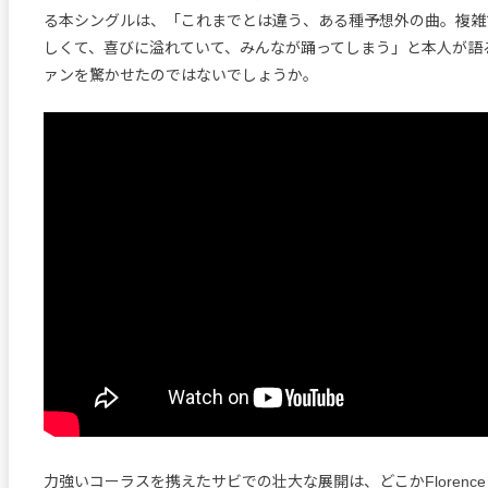
る本シングルは、「これまでとは違う、ある種予想外の曲。複雑
しくて、喜びに溢れていて、みんなが踊ってしまう」と本人が語
ァンを驚かせたのではないでしょうか。
力強いコーラスを携えたサビでの壮大な展開は、どこかFlorence and 