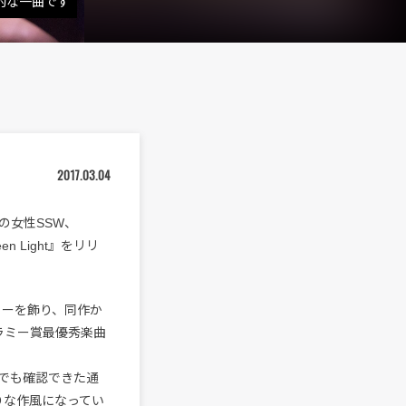
的な一曲です
2017.03.04
の女性SSW、
 Light』をリリ
ビューを飾り、同作か
グラミー賞最優秀楽曲
でも確認できた通
りな作風になってい