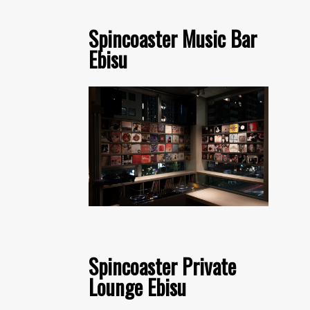
Spincoaster Music Bar
Ebisu
Spincoaster Private
Lounge Ebisu