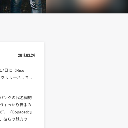
2017.03.24
7日に〈Rise
sive』をリリースしまし
パンクの代名詞的
もうすっかり若手の
Copacetic』
曲は、彼らの魅力の一