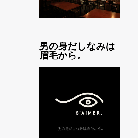
男の身だしなみは
眉毛から。