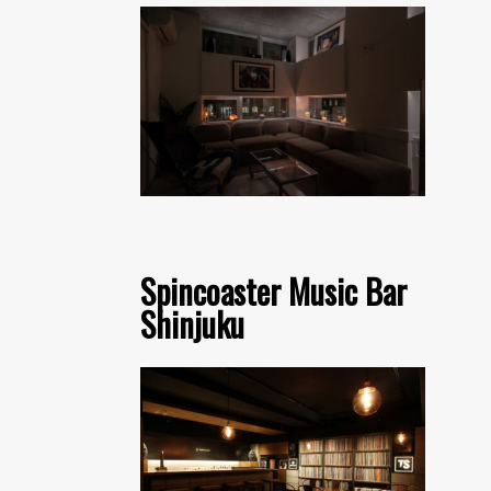
Spincoaster Music Bar
Shinjuku