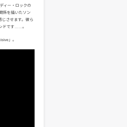
ディー・ロックの
関係を描いたソン
感じさせます。彼ら
ンドです……。
ive」。