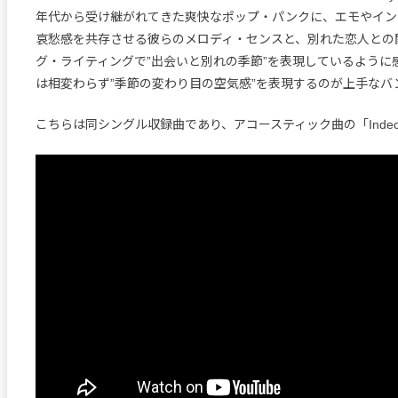
年代から受け継がれてきた爽快なポップ・パンクに、エモやイン
哀愁感を共存させる彼らのメロディ・センスと、別れた恋人との
グ・ライティングで”出会いと別れの季節”を表現しているように
は相変わらず”季節の変わり目の空気感”を表現するのが上手なバ
こちらは同シングル収録曲であり、アコースティック曲の「Indecis