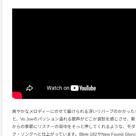
爽やかなメロディーにのせて届けられる深いリバーブのかかった
と、Vo.Joeのパッション溢れる歌声がどこか哀愁を感じさせ、
からの季節にリスナーの背中をそっと押してくれるような、モダ
ク・ソングへと仕上がっています。Blink-182やNew Found Glo