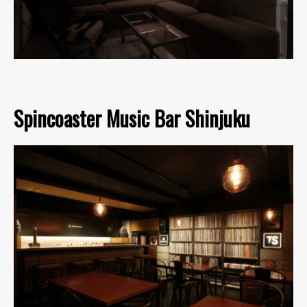
Spincoaster Music Bar Shinjuku