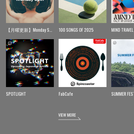
【月曜更新】Monday Spin
100 SONGS OF 2025
MIND TRAVEL
SPOTLIGHT
FabCafe
SUMMER FES
VIEW MORE