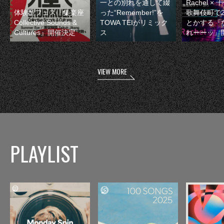
一との別れを通して綴
Rachel 
体験型フェス『集楽座
った“Remember!”を
歌舞伎町で
Collective Sounds &
TOWA TEIがリミック
とかする『
Cultures』開催決定
ス
れーーッ』
VIEW MORE
PLAYLIST