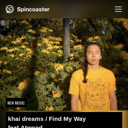
Skip
to
content
NEW MUSIC
khai dreams / Find My Way
feat.Atwood