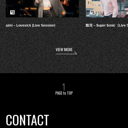
aimi – Lovesick (Live Session）
鋭児 – $uper $onic（Live 
VIEW MORE
PAGE to TOP
CONTACT