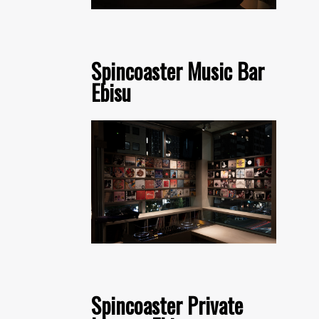
Spincoaster Music Bar
Ebisu
Spincoaster Private