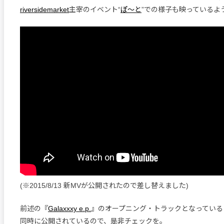
riversidemarket
主宰のイベント“
ぽ〜と
”での様子も映っているよ
(※2015/8/13 新MVが公開されたので差し替えました)
前述の『
Galaxxxy e.p.
』のオープニング・トラックとなっている「
同時に公開されているので、是非チェックを。