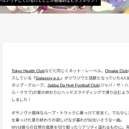
、チルアウトしているけどどこか感傷的なヒップホップ！
Tokyo Health Club
などと同じくネット・レーベル、
Omake Club
スしている『
Galaxxxy e.p.
』がジワジワと話題となっていた4人組
ホップ・グループ、
Jabba Da Hutt Football Club
(ジャバ・ザ・
ル・クラブ)が夏の終わりにヘッドスライディングで滑り込むよう
しました！
ボサノヴァ風味なループ・トラックに乗っけて気怠く、でも少し
を乗っけた夏の終わりの寂しげな夕暮れが似合いそうな一曲。
MVは彼らの日常の風景を切り取ったリアリティ溢れるものに。