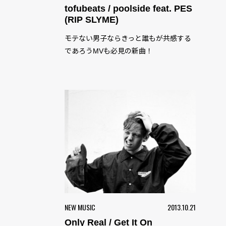
tofubeats / poolside feat. PES
(RIP SLYME)
モテない男子ならきっと誰もが共感する
であろうMVも必見の新曲！
NEW MUSIC
2013.10.21
Only Real / Get It On