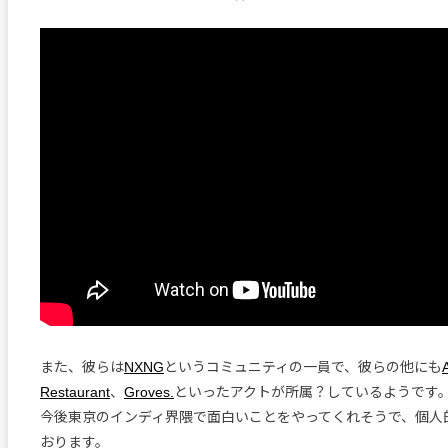
また、彼らは
NXNG
というコミュニティの一員で、彼らの他にも
Restaurant
、
Groves.
といったアクトが所属？しているようです
今後東京のインディ界隈で面白いことをやってくれそうで、個人
おります。