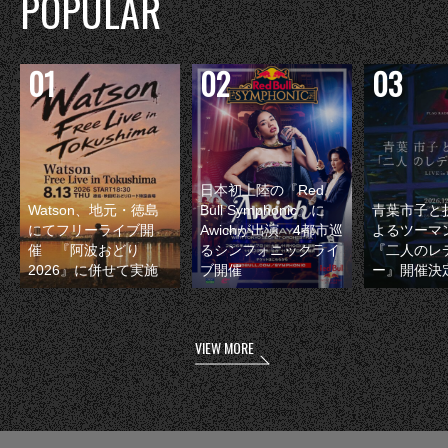
POPULAR
日本初上陸の『Red
Watson、地元・徳島
Bull Symphonic』に
青葉市子と
にてフリーライブ開
Awichが出演 4都市巡
よるツーマ
催 『阿波おどり
るシンフォニックライ
『二人のレ
2026』に併せて実施
ブ開催
ー』開催決
VIEW MORE