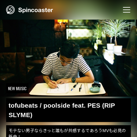
Skip
to
content
NEW MUSIC
tofubeats / poolside feat. PES (RIP
SLYME)
モテない男子ならきっと誰もが共感するであろうMVも必見の
新曲！