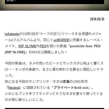
2014.09.10
tofubeats
が10月2日の“トーフの日”にリリースする待望のメジャ
ー1stフルアルバムより、同じく
unBORDE
に所属するレーベル・
メイト、
RIP SLYME
の
PES
を招いた新曲「
poolside feat. PES
(RIP SLYME)
」のMVを公開致しました！
今回の新曲は、タメの効いたビートとサックスが心地よく響くス
ロー・テンポの楽曲で、まさに夏の終わりを飾るに相応しいトラ
ック。
気になる今回のサンプリング・ネタは
杏里
の1991年作
『
Neutral
』に収録されている「
プライベートSold out
」。
いかにもブックオフでディグってそうなネタを堂々と使ってくる
のが実に彼らしいところ。