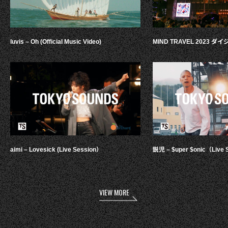
luvis – Oh (Official Music Video)
MIND TRAVEL 2023 
aimi – Lovesick (Live Session）
鋭児 – $uper $onic（Live 
VIEW MORE