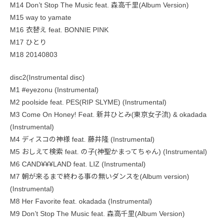
M14 Don’t Stop The Music feat. 森高千里(Album Version)
M15 way to yamate
M16 衣替え feat. BONNIE PINK
M17 ひとり
M18 20140803
disc2(Instrumental disc)
M1 #eyezonu (Instrumental)
M2 poolside feat. PES(RIP SLYME) (Instrumental)
M3 Come On Honey! Feat. 新井ひとみ(東京女子流) & okadada
(Instrumental)
M4 ディスコの神様 feat. 藤井隆 (Instrumental)
M5 おしえて検索 feat. の子(神聖かまってちゃん) (Instrumental)
M6 CAND¥¥¥LAND feat. LIZ (Instrumental)
M7 朝が来るまで終わる事の無いダンスを(Album version)
(Instrumental)
M8 Her Favorite feat. okadada (Instrumental)
M9 Don’t Stop The Music feat. 森高千里(Album Version)