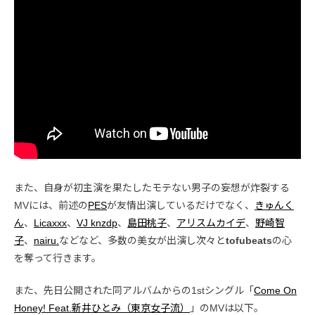
また、自身が初主演を果たしたモテない男子の妄想が炸裂する
MVには、前述の
PES
が友情出演しているだけでなく、
きゅんく
ん
、
Licaxxx
、
VJ knzdp
、
島田桃子
、
アリスムカイデ
、
野崎智
子
、
nairu.
などなど、多数の美女が出演し次々と
tofubeats
の心
を奪って行きます。
また、先日公開された同アルバムからの1stシングル「
Come On
Honey! Feat.新井ひとみ（東京女子流）
」のMVは以下。