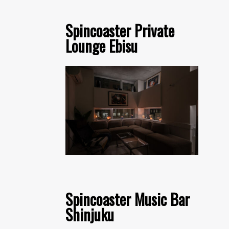
Spincoaster Private
Lounge Ebisu
Spincoaster Music Bar
Shinjuku