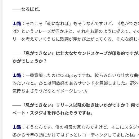
――なるほど。
山路
：それこそ「朝になれば」もそうなんですけど、《息ができ
ば》というフレーズが浮かぶと、それをお題のように捉えて、そ
リーを考えていくうちに歌詞が浮かび上がってくる、そんな感じ
――「息ができない」は壮大なサウンドスケープが印象的ですが
かがでしょうか？
山路
：一番意識したのはColdplayですね。彼らみたいな壮大な
みたいなと。あとは開放感のあるサウンドを意識しました。野外
気持ちよさそうだなとイメージしつつ。
――「息ができない」リリース以降の動きはいかがですか？ 何
ベート・スタジオを作られたそうですね。
山路
：そうなんです。僕の祖母の家なんですけど、そこにスタジ
冬から今年の頭にかけてはずっとレコーディングしてましたね。