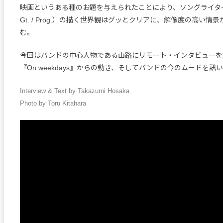
映画というある種のお題を与えられたことにより、ソングライター・
Gt. / Prog.）の描く世界観はグッとクリアに、解像度の高い情
む。
今回はバンドの中心人物である山路にリモート・インタビューを
『On weekdays』からの動き、そしてバンドの今のムードを訊
Interview & Text by Takazumi Hosaka
Photo by Toru Kitahara