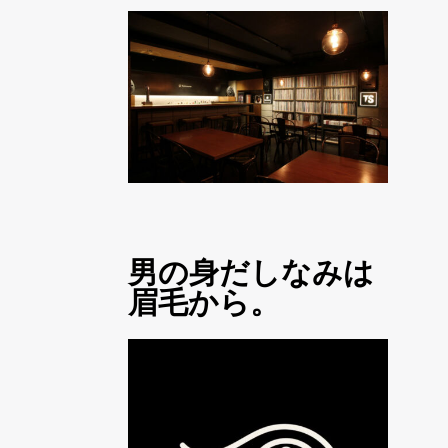
男の身だしなみは
眉毛から。