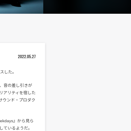
2022.05.27
リースした。
、音の差し引きが
リアリティを宿した
サウンド・プロダク
kdays』から見ら
しているようだ。