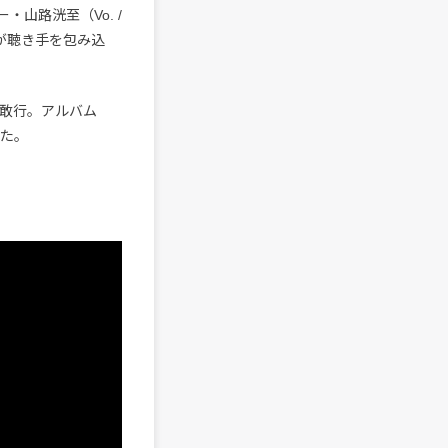
山路洸至（Vo. /
景が聴き手を包み込
敢行。アルバム
いた。