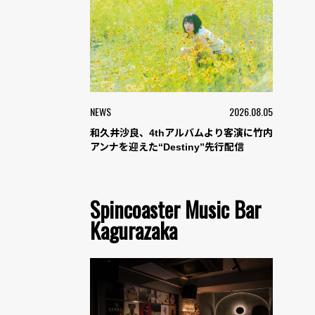
NEWS
2026.08.05
和久井沙良、4thアルバムより客演に竹内
アンナを迎えた“Destiny”先行配信
Spincoaster Music Bar
Kagurazaka