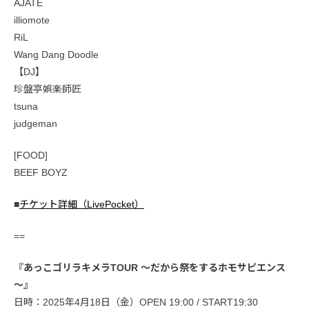
AJATE
illiomote
RiL
Wang Dang Doodle
【DJ】
珍盤亭娯楽師匠
tsuna
judgeman
[FOOD]
BEEF BOYZ
■
チケット詳細（LivePocket）
==
『あっこゴリラキメラTOUR ～だから祭をするホモサピエンス
～』
日時：2025年4月18日（金）OPEN 19:00 / START19:30