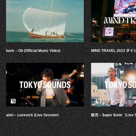
luvis – Oh (Official Music Video)
MIND TRAVEL 2023 
aimi – Lovesick (Live Session）
鋭児 – $uper $onic（Live 