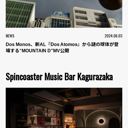
NEWS
2024.06.03
Dos Monos、新AL『Dos Atomos』から謎の球体が登
場する“MOUNTAIN D”MV公開
Spincoaster Music Bar Kagurazaka