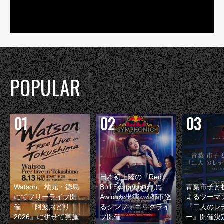
POPULAR
日本初上陸の『Red
Watson、地元・徳島
Bull Symphonic』に
青葉市子と
にてフリーライブ開
Awichが出演 4都市巡
よるツーマ
催 『阿波おどり
るシンフォニックライ
『二人のレ
2026』に併せて実施
ブ開催
ー』開催決