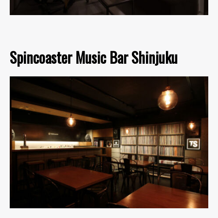
Spincoaster Music Bar Shinjuku