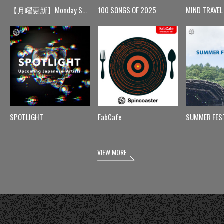
【月曜更新】Monday Spin
100 SONGS OF 2025
MIND TRAVEL
SPOTLIGHT
FabCafe
SUMMER FES
VIEW MORE