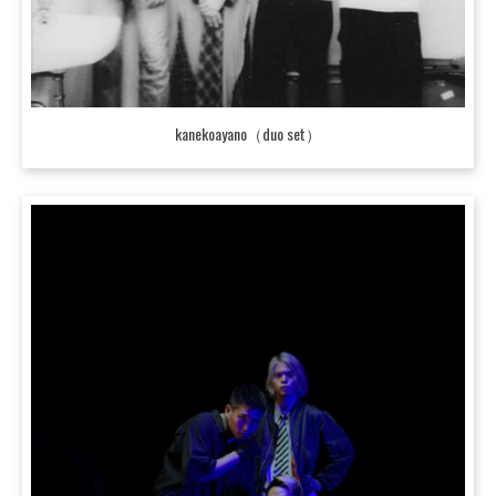
kanekoayano（duo set）