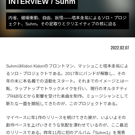
INTERVIEW / Suhm
内省、破壊衝動、自由、妖怪――塔本圭祐によるソロ・プロジ
ェクト、Suhm。その足取りとクリエイティブの核に迫る
2022.02.07
SuhmはKidori Kidoriのフロントマン、マッシュこと塔本圭祐によ
るソロ・プロジェクトである。2017年にバンドが解散し、その
年の末に本名義での活動をスタート。それまでのイメージとは一
転、ラップトップでトラックメイクを行い、現行のオルタナティ
ブR&Bなどから影響を受けた楽曲を制作。ミュージシャンとして
新たな一面を開拓してきたのが、このプロジェクトである。
マイペースに年1作のリリースを続けてきた彼が、いよいよその
創作ペースを上げいきそうな気配を漂わせているのが、ここ最近
のリリースである。昨年11月に初のアルバム『Suhm1』を発表