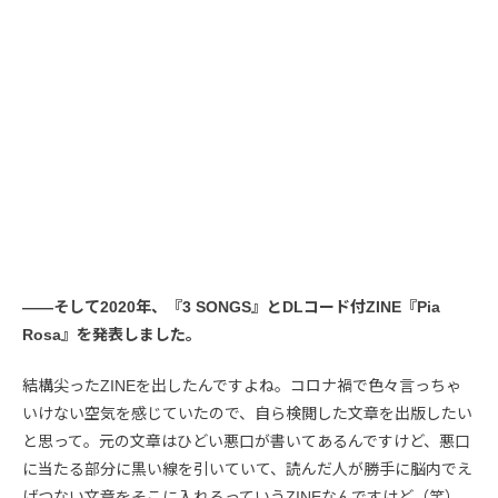
――そして2020年、『3 SONGS』とDLコード付ZINE『Pia
Rosa』を発表しました。
結構尖ったZINEを出したんですよね。コロナ禍で色々言っちゃ
いけない空気を感じていたので、自ら検閲した文章を出版したい
と思って。元の文章はひどい悪口が書いてあるんですけど、悪口
に当たる部分に黒い線を引いていて、読んだ人が勝手に脳内でえ
げつない文章をそこに入れるっていうZINEなんですけど（笑）。