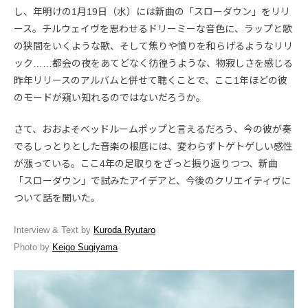
し、年明けの1月19日（水）には新曲の「スローダウン」をリリ
ース。チルウェイヴを思わせるドリーミーな音色に、ラップと歌
の狭間をいくような歌、そして焦りや憤りを和らげるようなリリ
ック……都会の夜をあてどなく彷徨うような、物寂しさを感じる
昨年リリースのアルバムと併せて聴くことで、ここ1年ほどの彼
のモードが窺い知れるのではないだろうか。
さて、おおよそベッドルームポップと言えるだろう、今の彼が奏
でるしっとりとした音楽の根底には、変わらずトゲトゲしい感性
が漲っている。ここ4年の足取りをざっと振り返りつつ、新曲
「スローダウン」で試みたアイデアと、今後のクリエイティヴに
ついて話を聞いた。
Interview & Text by
Kuroda Ryutaro
Photo by
Keigo Sugiyama