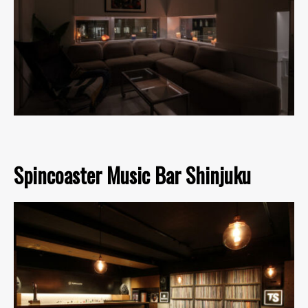
Spincoaster Music Bar Shinjuku