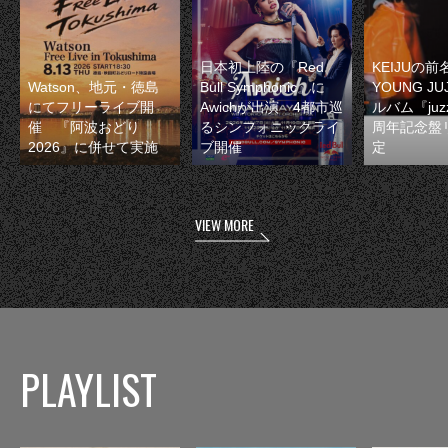
日本初上陸の『Red
KEIJUの
Watson、地元・徳島
Bull Symphonic』に
YOUNG JU
にてフリーライブ開
Awichが出演 4都市巡
ルバム『juzz
催 『阿波おどり
るシンフォニックライ
周年記念盤
2026』に併せて実施
ブ開催
定
VIEW MORE
PLAYLIST