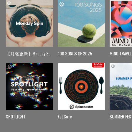
【月曜更新】Monday Spin
100 SONGS OF 2025
MIND TRAVEL
SPOTLIGHT
FabCafe
SUMMER FES