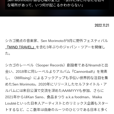
な場所があって、いつ何が起こるかわからない」
2022.11.21
シカゴ拠点の音楽家、Sen Morimotoが9月に野外フェスティバル
『MIND TRAVEL』
を含む3年ぶりのジャパン・ツアーを開催し
た。
シカゴのレーベル〈Sooper Records〉創設者であるNnamdïと出
会い、2018年に同レーベルよりアルバム『Cannonball!』を発表
し、〈88Rising〉によるフックアップも手伝い世界的な注目を集
めたSen Morimoto。2020年にリリースしたセルフタイトル・ア
ルバムには来日公演で交流を深めたAAAMYYYも参加、さらに
2021年からはKan Sano、食品まつり a.k.a foodman、Maika
Loubtéといった日本人アーティストとのリミックス企画もスター
トするなど、ここ数年は自身のルーツのひとつである日本と多く