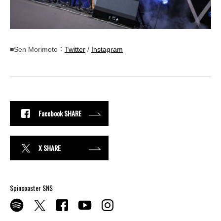
■Sen Morimoto：
Twitter
/
Instagram
Facebook SHARE
X SHARE
Spincoaster SNS