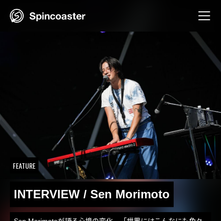
Skip
to
content
FEATURE
INTERVIEW / Sen Morimoto
Sen Morimotoが語る心境の変化。「世界にはこんなにも色々