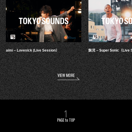
aimi – Lovesick (Live Session）
鋭児 – $uper $onic（Live 
VIEW MORE
PAGE to TOP