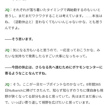
JQ
：それぞれが落ち着いたタイミングで再始動するのもいいと
思うし、まだまだワクワクすることは考えています。……本当は
ね、（活動休止と）言わなくてもいいんじゃないかな、とも思う
んですよ。
――そう思います。
JQ
：気になる方もいると思うので、一応言っておこうかな、み
たいな気持ちで発表したらすごい大事になっちゃって。
――今回の休止は、さらなる先へ進むためにポケモンセンターに
寄るようなことなんですね。
JQ
：そう。ここが一旦セーブポイントなのかなって。8年間365
日Nulbarichに捧げてきたんで、知らず知らずのうちに僕自身も視
野が狭くなってる部分もあると思っていて。先はまだまだ長いん
で、いっぱい寄り道して視野を広げたいと思っています。