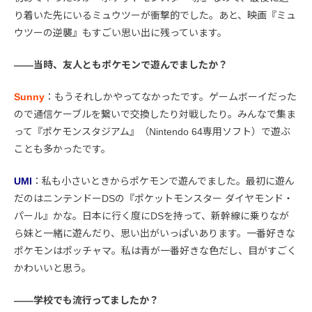
り着いた先にいるミュウツーが衝撃的でした。あと、映画『ミュ
ウツーの逆襲』もすごい思い出に残っています。
――当時、友人ともポケモンで遊んでましたか？
Sunny
：もうそれしかやってなかったです。ゲームボーイだった
ので通信ケーブルを繋いで交換したり対戦したり。みんなで集ま
って『ポケモンスタジアム』（Nintendo 64専用ソフト）で遊ぶ
ことも多かったです。
UMI
：私も小さいときからポケモンで遊んでました。最初に遊ん
だのはニンテンドーDSの『ポケットモンスター ダイヤモンド・
パール』かな。日本に行く度にDSを持って、新幹線に乗りなが
ら妹と一緒に遊んだり、思い出がいっぱいあります。一番好きな
ポケモンはポッチャマ。私は青が一番好きな色だし、目がすごく
かわいいと思う。
――学校でも流行ってましたか？