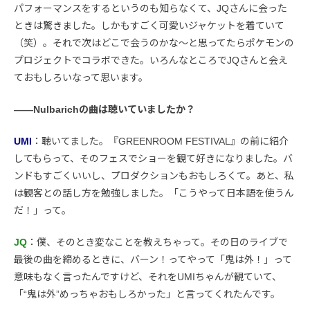
パフォーマンスをするというのも知らなくて、JQさんに会った
ときは驚きました。しかもすごく可愛いジャケットを着ていて
（笑）。それで次はどこで会うのかな〜と思ってたらポケモンの
プロジェクトでコラボできた。いろんなところでJQさんと会え
ておもしろいなって思います。
――Nulbarichの曲は聴いていましたか？
UMI
：聴いてました。『GREENROOM FESTIVAL』の前に紹介
してもらって、そのフェスでショーを観て好きになりました。バ
ンドもすごくいいし、プロダクションもおもしろくて。あと、私
は観客との話し方を勉強しました。「こうやって日本語を使うん
だ！」って。
JQ
：僕、そのとき変なことを教えちゃって。その日のライブで
最後の曲を締めるときに、バーン！ってやって「鬼は外！」って
意味もなく言ったんですけど、それをUMIちゃんが観ていて、
「“鬼は外”めっちゃおもしろかった」と言ってくれたんです。