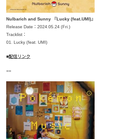
Nulbarich and Sunny 『Lucky (feat.UMI)』
Release Date：2024.05.24 (Fri.)
Tracklist：
01. Lucky (feat. UMI)
■
配信リンク
==