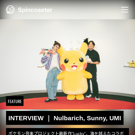
Skip
to
content
FEATURE
INTERVIEW ｜ Nulbarich, Sunny, UMI
ポケモン音楽プロジェクト最新作“Lucky”、海を越えたコラボ