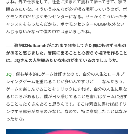
よね。外で仕事をして、社会に揉まれて疲れて帰ってきて、家で
眠るみたいな。そういうみんなが必ず帰る場所っていうのが、ポ
ケモンの中だとポケモンセンターになる。せっかくこういったチ
ャンスをもらったんだから、ポケモンセンターのBGM以外ない
んじゃないかなって僕の中では思いましたね。
――歌詞はNulbarichがこれまで発表してきた曲にも通ずるもの
があると感じました。冒険に出ることと心安らぐ場所を作ること
は、JQさんの人生観みたいなものが出ているのでしょうか。
JQ
：僕も基本的にゲームは好きなので、自分の人生とロールプ
レイングゲームを重ねることが多いんですけど……なんだろう、
ゲームを楽しんでることをリリックにすれば、自分の人生に重な
るところがあるし、僕が日々感じてることを書けばゲームに通ず
ることもたくさんあると思うんです。そこは素直に書けば必ずリ
ンクする部分があるのかなと。なので、特に意識したことはなか
ったかな。