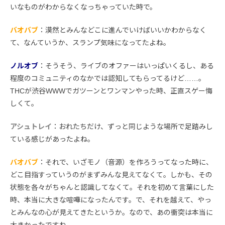
いなものがわからなくなっちゃっていた時で。
バオバブ
：漠然とみんなどこに進んでいけばいいかわからなく
て、なんていうか、スランプ気味になってたよね。
ノルオブ
：そうそう、ライブのオファーはいっぱいくるし、ある
程度のコミュニティのなかでは認知してもらってるけど……。
THCが渋谷WWWでガツーンとワンマンやった時、正直スゲー悔
しくて。
アシュトレイ
：おれたちだけ、ずっと同じような場所で足踏みし
ている感じがあったよね。
バオバブ
：それで、いざモノ（音源）を作ろうってなった時に、
どこ目指すっていうのがまずみんな見えてなくて。しかも、その
状態を各々がちゃんと認識してなくて。それを初めて言葉にした
時、本当に大きな喧嘩になったんです。で、それを越えて、やっ
とみんなの心が見えてきたというか。なので、あの衝突は本当に
大きかったですね。