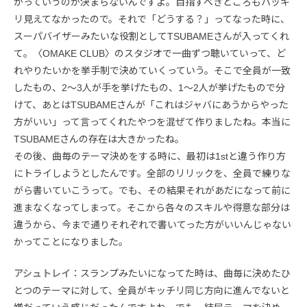
かっていうのが決まらないんですよ。目指すべきところもハッキ
リ見えてなかったので。それで「どうする？」ってなった時に、
スーパバイザーみたいな役割としてTSUBAMEさんが入ってくれ
て。〈OMAKE CLUB〉のスタジオで一曲ずつ聴いていって、ど
れやりたいかを挙手制で決めていくっていう。そこで全員が一致
したもの、2〜3人が手を挙げたもの、1〜2人が挙げたもので分
けて、あとはTSUBAMEさんが「これはジャバにあうからやった
方がいい」って言ってくれたやつを混ぜて作りましたね。本当に
TSUBAMEさんの存在は大きかったね。
その後、曲毎のテーマ決めをする時に、最初は1stと違う作り方
にトライしようとしたんです。全部のリリックを、全員で練りな
がら書いていこうって。でも、その結果それがあだになって前に
進まなくなってしまって。そこから各々のスキルや得意な部分は
違うから、今まで通りそれぞれで書いてった方がいいんじゃない
かってことになりました。
アシュトレイ
：スランプみたいになってた時は、曲毎に決めたひ
とつのテーマに対して、全員がキッチリ同じ方向に進んでないと