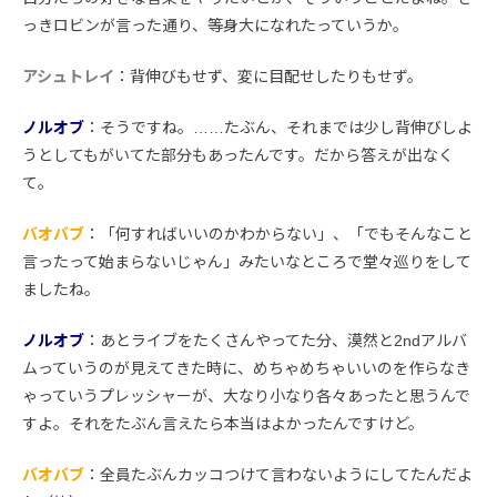
っきロビンが言った通り、等身大になれたっていうか。
アシュトレイ
：背伸びもせず、変に目配せしたりもせず。
ノルオブ
：そうですね。……たぶん、それまでは少し背伸びしよ
うとしてもがいてた部分もあったんです。だから答えが出なく
て。
バオバブ
：「何すればいいのかわからない」、「でもそんなこと
言ったって始まらないじゃん」みたいなところで堂々巡りをして
ましたね。
ノルオブ
：あとライブをたくさんやってた分、漠然と2ndアルバ
ムっていうのが見えてきた時に、めちゃめちゃいいのを作らなき
ゃっていうプレッシャーが、大なり小なり各々あったと思うんで
すよ。それをたぶん言えたら本当はよかったんですけど。
バオバブ
：全員たぶんカッコつけて言わないようにしてたんだよ