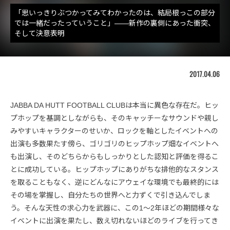
「思いっきりぶつかってみてわかったのは、結局根っこの部分
では一緒だったっていうこと」――新作の裏側にあった衝突、
そして決意表明
2017.04.06
JABBA DA HUTT FOOTBALL CLUBは本当に異色な存在だ。ヒッ
プホップを基調としながらも、そのキャッチーなサウンドや親し
みやすいキャラクターのせいか、ロックを軸としたイベントへの
出演も多数果たす傍ら、ゴリゴリのヒップホップ畑なイベントへ
も出演し、そのどちらからもしっかりとした認知と評価を得るこ
とに成功している。ヒップホップにありがちな排他的なスタンス
を取ることもなく、逆にどんなにアウェイな環境でも最終的には
その場を掌握し、自分たちの世界へと力ずくで引き込んでしま
う。そんな天性の求心力を武器に、この1〜2年ほどの期間様々な
イベントに出演を果たし、数え切れないほどのライブを行ってき