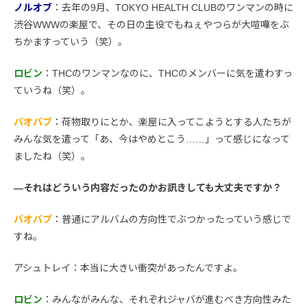
ノルオブ
：去年の9月、TOKYO HEALTH CLUBのワンマンの時に
渋谷WWWの楽屋で、その日の主役でもねぇやつらが大喧嘩をぶ
ちかますっていう（笑）。
ロビン
：THCのワンマンなのに、THCのメンバーに気を遣わすっ
ていうね（笑）。
バオバブ
：荷物取りにとか、楽屋に入ってこようとする人たちが
みんな気を遣って「あ、今はやめとこう……」って感じになって
ましたね（笑）。
―それはどういう内容だったのかお訊きしても大丈夫ですか？
バオバブ
：普通にアルバムの方向性でぶつかったっていう感じで
すね。
アシュトレイ
：本当に大きい衝突があったんですよ。
ロビン
：みんながみんな、それぞれジャバが進むべき方向性みた