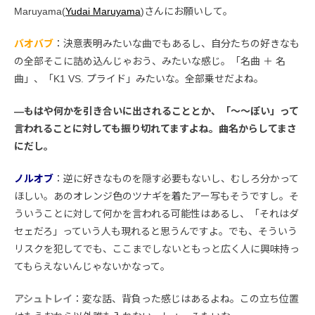
Maruyama(
Yudai Maruyama
)さんにお願いして。
バオバブ
：決意表明みたいな曲でもあるし、自分たちの好きなも
の全部そこに詰め込んじゃおう、みたいな感じ。「名曲 ＋ 名
曲」、「K1 VS. プライド」みたいな。全部乗せだよね。
―もはや何かを引き合いに出されることとか、「〜〜ぽい」って
言われることに対しても振り切れてますよね。曲名からしてまさ
にだし。
ノルオブ
：逆に好きなものを隠す必要もないし、むしろ分かって
ほしい。あのオレンジ色のツナギを着たアー写もそうですし。そ
ういうことに対して何かを言われる可能性はあるし、「それはダ
セェだろ」っていう人も現れると思うんですよ。でも、そういう
リスクを犯してでも、ここまでしないともっと広く人に興味持っ
てもらえないんじゃないかなって。
アシュトレイ
：変な話、背負った感じはあるよね。この立ち位置