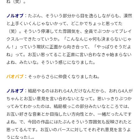
ね（笑）。
ノルオブ
：たぶん、そういう部分から目を逸らしながらも、漠然
と上手くいくんじゃないかって、どこかでちょっと思ってた
（笑）。そういう停滞してた雰囲気を、全員でぶつかってブレイ
クスルーできたっていうか。「こんなんじゃ何も決まらないじゃ
ん！」っていう現状に正面から向き合って、「やっぱりそうだよ
ね」って。お互い思ってること正直に言い合わなきゃ始まらない
よね、みたいな。そういう感じになりました。
バオバブ
：そっからさらに仲良くなりましたね。
ノルオブ
：結局やるのはおれら4人だけなんだから、おれら4人が
ちゃんとお互い意見を言い合わないとなって。思いっきりぶつか
ってみてわかったのは、結局根っこの部分みたいなところでは、
お互い好きな音楽とか目指したい方向性とか、一緒だったんです
よね。で、今回の作品にはたぶんそういう雰囲気も反映されたと
思ってるんです。お互いのバースに対してそれぞれ意見を言うよ
うになったし。