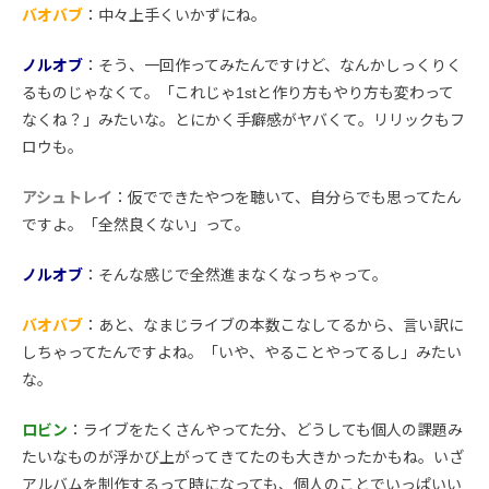
バオバブ
：中々上手くいかずにね。
ノルオブ
：そう、一回作ってみたんですけど、なんかしっくりく
るものじゃなくて。「これじゃ1stと作り方もやり方も変わって
なくね？」みたいな。とにかく手癖感がヤバくて。リリックもフ
ロウも。
アシュトレイ
：仮でできたやつを聴いて、自分らでも思ってたん
ですよ。「全然良くない」って。
ノルオブ
：そんな感じで全然進まなくなっちゃって。
バオバブ
：あと、なまじライブの本数こなしてるから、言い訳に
しちゃってたんですよね。「いや、やることやってるし」みたい
な。
ロビン
：ライブをたくさんやってた分、どうしても個人の課題み
たいなものが浮かび上がってきてたのも大きかったかもね。いざ
アルバムを制作するって時になっても、個人のことでいっぱいい