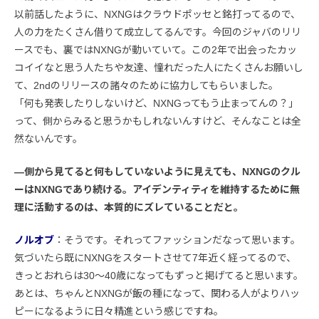
以前話したように、NXNGはクラウドポッセと銘打ってるので、
人の力をたくさん借りて成立してるんです。今回のジャバのリリ
ースでも、裏ではNXNGが動いていて。この2年で出会ったカッ
コイイなと思う人たちや友達、憧れだった人にたくさんお願いし
て、2ndのリリースの諸々のために協力してもらいました。
「何も発表したりしないけど、NXNGってもう止まってんの？」
って、側からみると思うかもしれないんすけど、そんなことは全
然ないんです。
―側から見てると何もしていないように見えても、NXNGのクル
ーはNXNGであり続ける。アイデンティティを維持するために無
理に活動するのは、本質的にズレていることだと。
ノルオブ
：そうです。それってファッションだなって思います。
気づいたら既にNXNGをスタートさせて7年近く経ってるので、
きっとおれらは30〜40歳になってもずっと掲げてると思います。
あとは、ちゃんとNXNGが飯の種になって、関わる人がよりハッ
ピーになるように日々精進という感じですね。