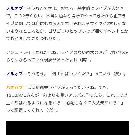
ノルオブ
：そうなんですよ。おれら、基本的にライブが大好き
で。この2年くらい、本当に色々な場所でやってきたから正直ラ
イブに関しては自信もあるんです。それこそマイクが2本しかな
いようなところとか、ゴリゴリのヒップホップ畑のイベントとか
でもかましてきたつもりだし。
アシュトレイ
：あれだよね、ライブのない週末の過ごし方がわか
らなくなるっていう現象があったよね（笑）。
ノルオブ
：そうそう。「何すればいいんだ？」っていう（笑）。
バオバブ
：ほぼ毎週末ライブが入ってたからね。でも、
TSUBAMEさんが「前よりも良いアルバム作ったら、これまで以
上に呼ばれるようになるから！ 心配しなくて大丈夫だから！」
って説得してくれて（笑）。