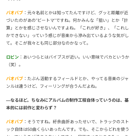
バオバブ
：元々名前とかは知ってたんですけど、グッと距離が近
づいたのがあの”ビートマ”ですね。何かみんな「狙い」とか「計
算」とかを感じさせないんですよね。「これが好き」、「これし
かできない」っていう感じが音楽から滲み出ているような気がし
て。そこが我々とも同じ部分なのかなって。
ロビン
：あいつらとはバイブスが近い。いい意味でバカというか
（笑）。
バオバブ
：たぶん活動するフィールドとか、やってる音楽のジャ
ンルは違うけど、フィーリングが合うんだよね。
―なるほど。ちなみにアルバムの制作工程自体っていうのは、基
本的には前作と変わらず？
バオバブ
：そうですね。紆余曲折あったせいで、トラックのスト
ック自体は50曲くらいあったんです。でも、そこからどれを使う