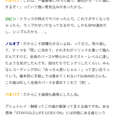
バオバブ
：これは、一番最後に作った曲で、最初から「いい曲に
するぞ！」っていう強い意気込みがあったから。
ロビン
：トラックの時点でヤバかったんで。これでダサくなっち
ゃったら、ラップのせいだなってなるので。しかもBPM遅めだ
し、シンプルだから……。
ノルオブ
：だからこそ誤魔化せないよね、ってなり。色々話し
て、テーマを「雨」に決めて、それぞれがリリックを書いて臨ん
だんですけど、全員のバースが明らかにネクスト・レベルに達し
たような気がしたんです。自分たちでビックリしたくらい。みん
なレコーディング中に「めっちゃ良いじゃん！」って言い合うっ
ていう。基本的に手放しでは褒めてくれないTSUBAMEさんも、
この曲は珍しく全員のバースを褒めてくれて（笑）。
バオバブ
：だからこそ曲順も最後にしたしね。
アシュトレイ
：胸張ってこの曲が最後って言える曲ですね。ある
意味「STAYGOLD,LIFE GOES ON」とは対極にある曲という