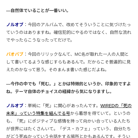
―自然体でいることが一番いい。
ノルオブ
：今回のアルバムで、改めてそういうことに気づけたっ
ていうのはありますね。確信犯的にやるのではなく、自然な流れ
でやったらこうなったってだけで。
バオバブ
：今回のリリックなんて、MC名が取れた一人の人間と
して書いてるような感じすらもあるんで。だからこそ普遍的に見
えたのかなって思う。そのまんま書いた感じだよね。
―今作の中でも「死む。」とかは特徴的というか、印象的ですよ
ね。テーマ自体のチョイスの経緯から気になりますし。
ノルオブ
：単純に「死」に関心があったんです。
WIREDの「死の
未来」っていう特集を組んでる号
から着想を得ていて。というの
も、「死」にポジティブな感情を持って向かい合っている人たち
が世界にはたくさんいて。「デス・カフェ」っていう、自分たち
がどう死ぬかっていう会話をする場所とかもあるんです。そうい