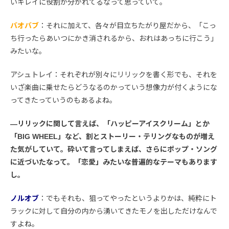
いキレイに役割が分かれてるなって思っていて。
バオバブ
：それに加えて、各々が目立ちたがり屋だから、「こっ
ち行ったらあいつにかき消されるから、おれはあっちに行こう」
みたいな。
アシュトレイ
：それぞれが別々にリリックを書く形でも、それを
いざ楽曲に乗せたらどうなるのかっていう想像力が付くようにな
ってきたっていうのもあるよね。
―リリックに関して言えば、「ハッピーアイスクリーム」とか
「BIG WHEEL」など、割とストーリー・テリングなものが増え
た気がしていて。砕いて言ってしまえば、さらにポップ・ソング
に近づいたなって。「恋愛」みたいな普遍的なテーマもあります
し。
ノルオブ
：でもそれも、狙ってやったというよりかは、純粋にト
ラックに対して自分の内から湧いてきたモノを出しただけなんで
すよね。