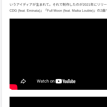
いうアイディアが生まれて。それで制作したのが2021年にリリースし
CDG (feat. Eminata)」「Full Moon (feat. Maika Loubte)」