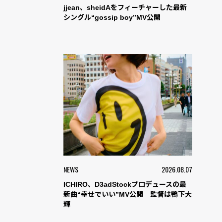
jjean、sheidAをフィーチャーした最新
シングル“gossip boy”MV公開
NEWS
2026.08.07
ICHIRO、D3adStockプロデュースの最
新曲“幸せでいい”MV公開 監督は鴨下大
輝