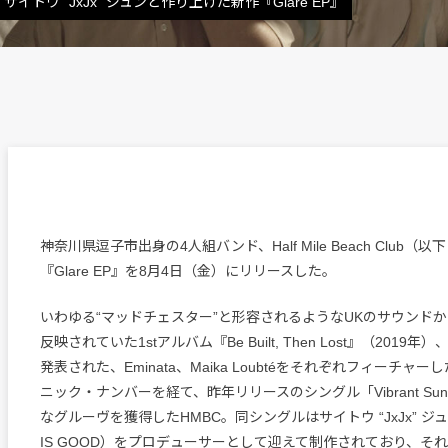
ウ “JxJx” ジュンと作り上げた新作『Glare EP』
神奈川県逗子市出身の4人組バンド、Half Mile Beach Club（
『Glare EP』を8月4日（金）にリリースした。
いわゆる“マッドチェスター”と形容されるようなUKのサウンド
反映されていた1stアルバム『Be Built, Then Lost』（201
発表された、Eminata、Maika Loubtéをそれぞれフィーチャ
ニック・ナンバーを経て、昨年リリースのシングル「Vibrant S
なグルーヴを獲得したHMBC。同シングルはサイトウ “JxJx” ジュン
IS GOOD）をプロデューサーとして迎えて制作されており、そ