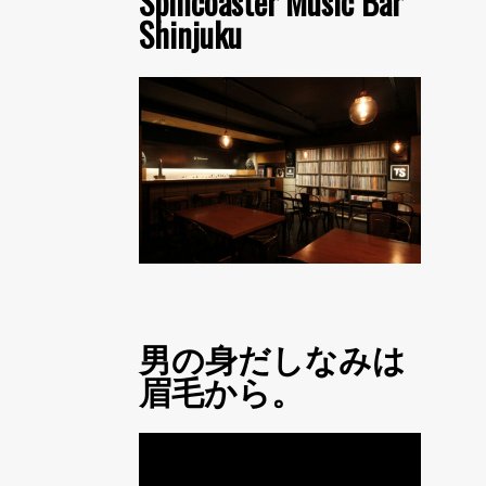
Spincoaster Music Bar
Shinjuku
男の身だしなみは
眉毛から。