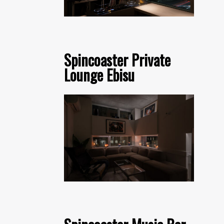
Spincoaster Private
Lounge Ebisu