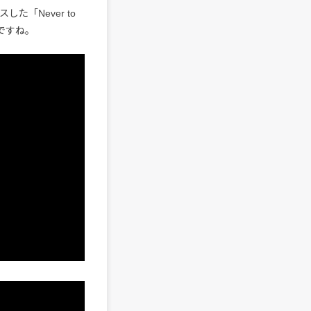
た「Never to
の2曲ですね。