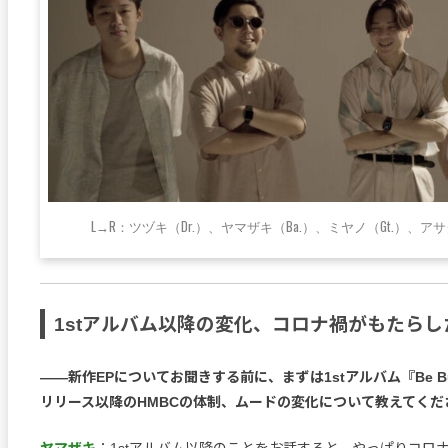
L→R：ツヅキ（Dr.）、ヤマザキ（Ba.）、ミヤノ（Gt.）、アサク
1stアルバム以降の変化、コロナ禍がもたらし
――新作EPについてお聞きする前に、まずは1stアルバム『Be Built,
リリース以降のHMBCの体制、ムードの変化について教えてくだ
ヤマザキ
：1stアルバム以降のことをお話すると、やっぱりコロ