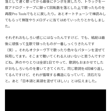
落として遅く歌ってから最後にテンポを戻したり、トラックを一
度アナログ・テープに録って回転数を落とした上で歌ったものを
再度Pro Toolsでもとに戻したり。あとオートチューンで棒読みし
てもらって無理やりメロディに当てはめていったりとかもしまし
た。
それぞれおもしろい感じにはなったんですけど、でも、結局は最
後に頑張って生歌で録ったものが一番しっくりきたんです
（笑）。それもオクターヴ下で歌ったり色々なパターンを混ぜて
採用してます。そこまで聴いてくれる人はいないと思うんですけ
どね。声のやりとりは全部1日でやって、歌詞もおまかせでした
がおもしろいものを書いてきてくれて。同じ歌詞を4回繰り返し
てるんですけど、それが循環する構造になっていて、流石だな
と。あと「日本語と英語を混ぜてほしい」とは伝えました。