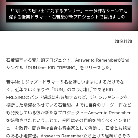
「“同世代の思い出”に対するアンサー」ーー多様なシーンで活
躍する俊英ドラマー・石若駿が新プロジェクトで目指すもの
2019.11.20
石若駿率いる変則的プロジェクト、Answer to Rememberが2nd
シングル「RUN feat. KID FRESINO」をリリースした。
若手No.1 ジャズ・ドラマーの名をほしいままにするだけでな
く、近年ではくるりや「RUN」のコラボ相手であるKID
FRESINOのバンド編成にも参加するなど、ジャンルやシーンを
横断した活躍をみせている石若駿。すでに自身のリーダー作など
も発表している彼が新たなプロジェクト＝Answer to Remember
を始動させたということで、今回はその目的を聞くべくインタビ
ューを敢行。聞き手は自身も音楽家として活動し、石若とも親交
のある小池直也。Answer to Remember立ち上げの経緯からその