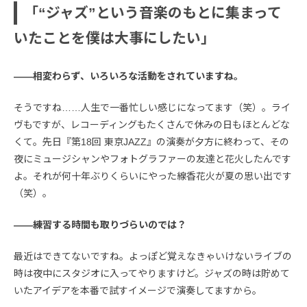
「“ジャズ”という音楽のもとに集まって
いたことを僕は大事にしたい」
――相変わらず、いろいろな活動をされていますね。
そうですね……人生で一番忙しい感じになってます（笑）。ライ
ヴもですが、レコーディングもたくさんで休みの日もほとんどな
くて。先日『第18回 東京JAZZ』の演奏が夕方に終わって、その
夜にミュージシャンやフォトグラファーの友達と花火したんです
よ。それが何十年ぶりくらいにやった線香花火が夏の思い出です
（笑）。
――練習する時間も取りづらいのでは？
最近はできてないですね。よっぽど覚えなきゃいけないライブの
時は夜中にスタジオに入ってやりますけど。ジャズの時は貯めて
いたアイデアを本番で試すイメージで演奏してますから。