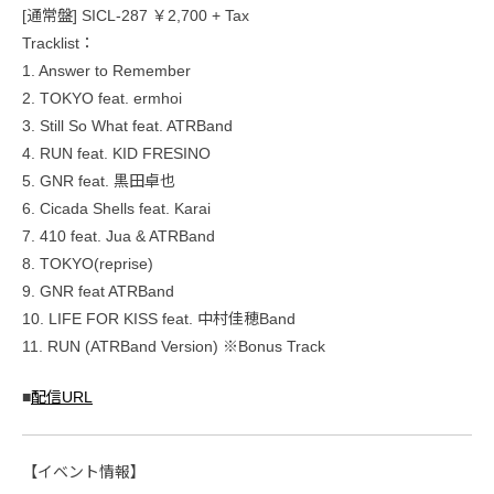
[通常盤] SICL-287 ￥2,700 + Tax
Tracklist：
1. Answer to Remember
2. TOKYO feat. ermhoi
3. Still So What feat. ATRBand
4. RUN feat. KID FRESINO
5. GNR feat. 黒田卓也
6. Cicada Shells feat. Karai
7. 410 feat. Jua & ATRBand
8. TOKYO(reprise)
9. GNR feat ATRBand
10. LIFE FOR KISS feat. 中村佳穂Band
11. RUN (ATRBand Version) ※Bonus Track
■
配信URL
【イベント情報】