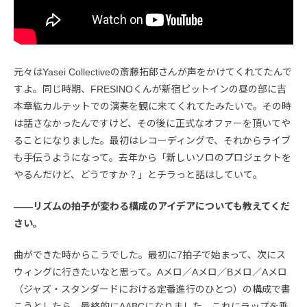
元々はYasei Collectiveの斎藤拓郎さんが声をかけてくれてたんで
すよ。同じ時期、FRESINOくんが新宿ピットインの昼の部に吉
本章紘カルテットでの演奏を観に来てくれてたみたいで。その時
は話さなかったんですけど、その後に正式なオファーを頂いてや
ることになりました。最初はレコーディングで、それからライブ
も手伝うようになって。去年から「新しいソロのプロジェクトを
やるんだけど、どうですか？」とチラっと話はしていて。
――リズムの拍子が変わる構成のアイデアについても教えてくだ
さい。
曲ができた時からこうでした。最初に7拍子で始まって、次にス
ウィングに行きたいなと思って。Aメロ／Aメロ／Bメロ／Aメロ
（ジャズ・スタンダードにおける定番進行のひとつ）の構成で書
こうとしたら、最終的にAABCになりました。これにラップを乗