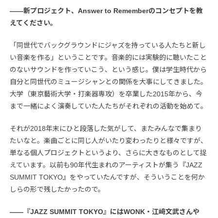
――新プロジェクト、Answer to Rememberのコンセプトを教
えてください。
「同世代でバックグラウンドにジャズを持っている人たちと新し
い音楽を作る」ということです。音楽的には実験的に聴いたこと
のないサウンドを作っていこう、という感じ。僕は学生時代から
自分と同世代のミュージシャンとの関係を大事にしてきました。
大学（東京藝術大学・打楽器専攻）を卒業した2015年から、今
まで一緒によく演奏していた人たちがそれぞれの活動を始めて。
それが2018年末にひと段落した気がして、またみんなで集まり
たいなと。楽曲ごとに同じ人がいたり変わったりと様々ですが、
単なる個人プロジェクトというより、さらに大きなものとして捉
えています。以前も90年代生まれのアーティストが集う『JAZZ
SUMMIT TOKYO』をやっていたんですが、そういうことを何か
しらの形で残したかったので。
――『JAZZ SUMMIT TOKYO』にはWONK・江﨑文武さんや