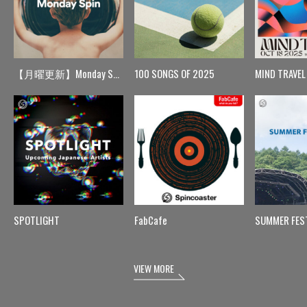
【月曜更新】Monday Spin
100 SONGS OF 2025
MIND TRAVEL
SPOTLIGHT
FabCafe
SUMMER FES
VIEW MORE