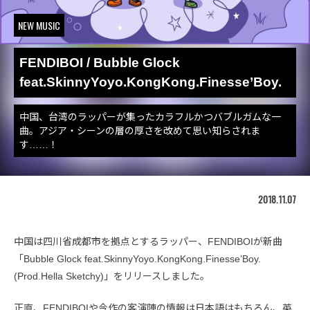
NEW MUSIC
FENDIBOI / Bubble Glock
feat.SkinnyYoyo.KongKong.Finesse’Boy.
中国、台湾のラッパーが集ったカラフルかつバブルガムな一
曲。アジア・シーンの層の厚さを改めて思い知らされま
す……！
2018.11.07
中国は四川省成都市を拠点とするラッパー、FENDIBOIが新曲
「Bubble Glock feat.SkinnyYoyo.KongKong.Finesse’Boy.
(Prod.Hella Sketchy)」をリリースしました。
正直、FENDIBOIや今作の客演陣の情報は日本語はもちろん、英