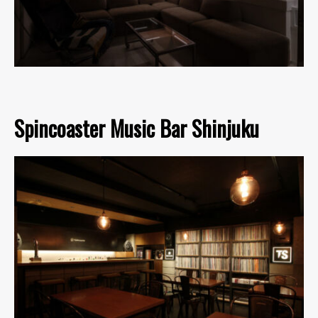
Spincoaster Music Bar Shinjuku