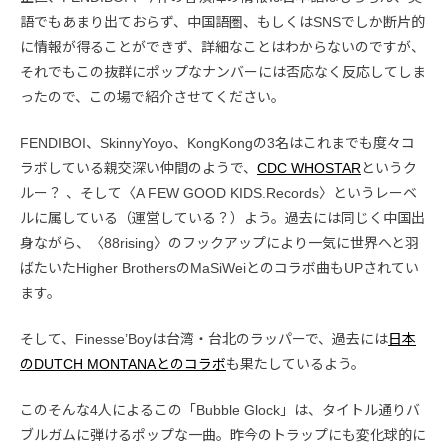
語でもあまり出ておらず、中国語圏、もしくはSNSでしか断片的
に情報が得ることができず、詳細なことはわからないのですが、
それでもこの抜群にポップなナンバーには否応なく反応してしま
ったので、この場で紹介させてください。
FENDIBOI、SkinnyYoyo、KongKongの3名はこれまでも度々コ
ラボしている親交深い仲間のようで、
CDC WHOSTAR
というク
ルー？ 、そして〈A FEW GOOD KIDS.Records〉というレーベ
ルに属している（運営している？）よう。過去には同じく中国出
身ながら、〈88rising〉のフックアップにより一気に世界へと羽
ばたいたHigher BrothersのMaSiWeiとのコラボ曲もUPされてい
ます。
そして、Finesse’Boyは台湾・台北のラッパーで、過去には
日本
のDUTCH MONTANAとのコラボ
も果たしているよう。
このそんな4人によるこの「Bubble Glock」は、タイトル通りバ
ブルガムに弾けるポップな一曲。昨今のトラップにも変化球的に