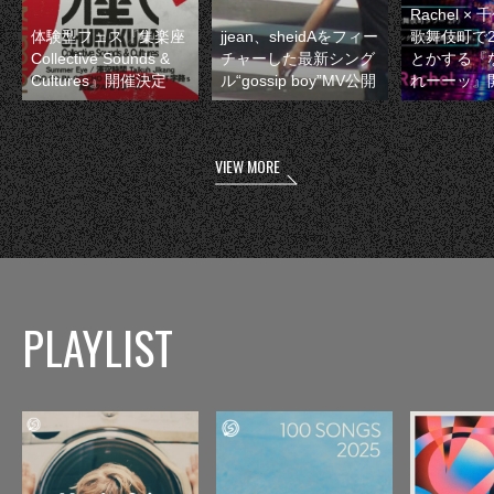
Rachel 
体験型フェス『集楽座
jjean、sheidAをフィー
歌舞伎町で
Collective Sounds &
チャーした最新シング
とかする『
Cultures』開催決定
ル“gossip boy”MV公開
れーーッ』
VIEW MORE
PLAYLIST