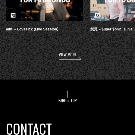
aimi – Lovesick (Live Session）
鋭児 – $uper $onic（Live 
VIEW MORE
PAGE to TOP
CONTACT