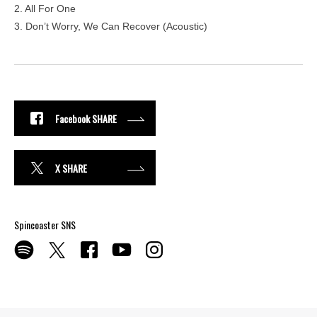
2. All For One
3. Don’t Worry, We Can Recover (Acoustic)
Facebook SHARE
X SHARE
Spincoaster SNS