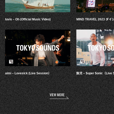
luvis – Oh (Official Music Video)
MIND TRAVEL 2023 
aimi – Lovesick (Live Session）
鋭児 – $uper $onic（Live 
VIEW MORE