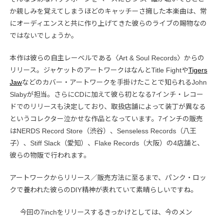
か親しみを覚えてしまうほどのキャッチーさ擁した本楽曲は、常
にオーディエンスと共に作り上げてきた彼らのライブの賜物なの
ではないでしょうか。
本作は彼らの自主レーベルである〈Art & Soul Records〉からの
リリース。ジャケットのアートワークはなんとTitle Fightや
Tigers
Jaw
などのカバー・アートワークを手掛けたことで知られるJohn
Slabyが担当。さらにCDに加えて彼ら初となる7インチ・レコー
ドでのリリースも決定しており、取扱店舗によって装丁が異なる
というコレクター泣かせな作品となっています。7インチの販売
はNERDS Record Store（渋谷）、Senseless Records（八王
子）、Stiff Slack（愛知）、Flake Records（大阪）の4店舗と、
彼らの物販で行われます。
アートワークからリリース／販売方法に至るまで、パンク・ロッ
クで養われた彼らのDIY精神が表れていて素晴らしいですね。
今回の7inchをリリースするきっかけとしては、今のメン