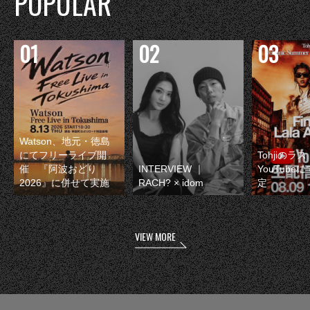
POPULAR
Watson、地元・徳島
にてフリーライブ開
Tohjiのラ
催 『阿波おどり
INTERVIEW ｜
YouTube
2026』に併せて実施
RACH? × idom
定
VIEW MORE