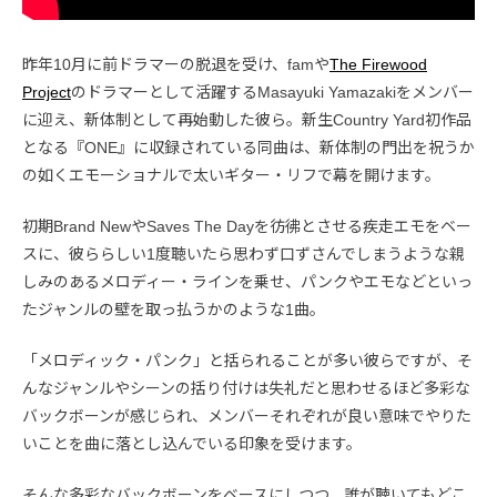
昨年10月に前ドラマーの脱退を受け、famや
The Firewood
Project
のドラマーとして活躍するMasayuki Yamazakiをメンバー
に迎え、新体制として再始動した彼ら。新生Country Yard初作品
となる『ONE』に収録されている同曲は、新体制の門出を祝うか
の如くエモーショナルで太いギター・リフで幕を開けます。
初期Brand NewやSaves The Dayを彷彿とさせる疾走エモをベー
スに、彼ららしい1度聴いたら思わず口ずさんでしまうような親
しみのあるメロディー・ラインを乗せ、パンクやエモなどといっ
たジャンルの壁を取っ払うかのような1曲。
「メロディック・パンク」と括られることが多い彼らですが、そ
んなジャンルやシーンの括り付けは失礼だと思わせるほど多彩な
バックボーンが感じられ、メンバーそれぞれが良い意味でやりた
いことを曲に落とし込んでいる印象を受けます。
そんな多彩なバックボーンをベースにしつつ、誰が聴いてもどこ