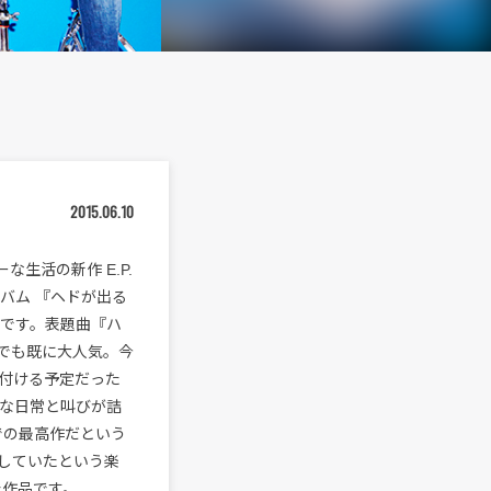
2015.06.10
生活の新作 E.P.
バム 『ヘドが出る
スです。表題曲『ハ
でも既に大人気。今
名付ける予定だった
な日常と叫びが詰
活での最高作だという
していたという楽
た作品です。