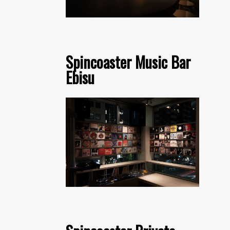
Spincoaster Music Bar
Ebisu