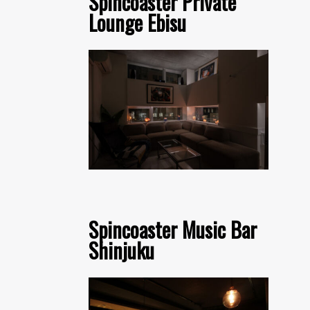
Spincoaster Private
Lounge Ebisu
Spincoaster Music Bar
Shinjuku