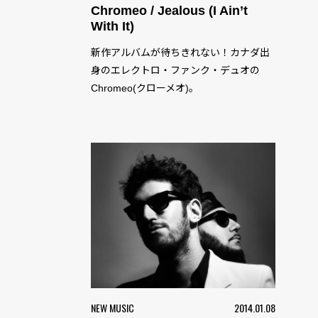
Chromeo / Jealous (I Ain’t
With It)
新作アルバムが待ちきれない！カナダ出
身のエレクトロ・ファンク・デュオの
Chromeo(クローメオ)。
NEW MUSIC
2014.01.08