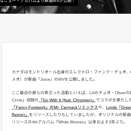
ンなニュー・アルバムより新曲MVが公開！
カナダはモントリオール出身のエレクトロ・ファンク・デュオ、Ch
メオ）が新曲「Juice」のMVを公開しました。
ここ最近の彼らの表立った活動といえば、LAのデュオ・Oliverの最
Circle』収録の
「Go With It (feat. Chromeo)」
でコラボを果たし
「Fancy Footwork」のMr. Carmackリミックス
や、
Lorde「Green
Remix)」
をリリースしたりもしていましたが、オリジナルの新曲に
リリースの4thアルバム『White Women』以来およそ3年ぶり。