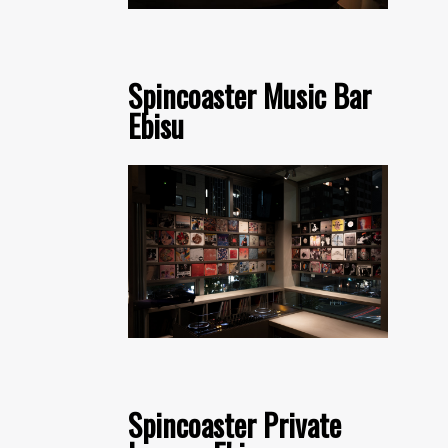
Spincoaster Music Bar
Ebisu
Spincoaster Private