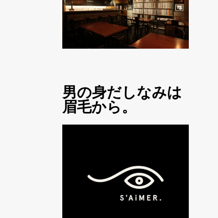
男の身だしなみは
眉毛から。