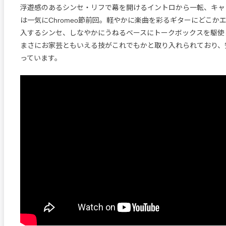
浮遊感のあるシンセ・リフで幕を開けるイントロから一転、キャ
は一気にChromeo節前回。軽やかに楽曲を彩るギターにどこか
入するシンセ、しなやかにうねるベースにトークボックスを駆使
まさにお家芸ともいえる技がこれでもかと取り入れられており、
っています。