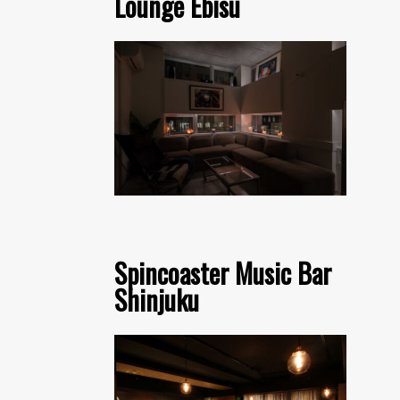
Lounge Ebisu
Spincoaster Music Bar
Shinjuku