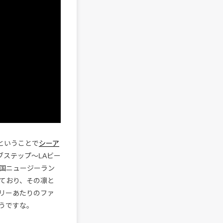
ということで
シーア
ステップ〜LAビー
国ニュージーラン
ており、その凛と
リーあたりのファ
うですな。