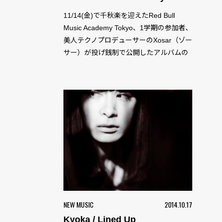
11/14(金)で千秋楽を迎えたRed Bull
Music Academy Tokyo、1学期の参加者、
美人テクノプロデューサーのXosar（ゾー
サー）が投げ銭制で公開したアルバムの
中でも、独特のダークな世界観際立つ1曲
です！...
NEW MUSIC
2014.10.17
Kyoka / Lined Up