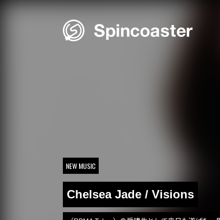
Skip
to
content
NEW MUSIC
Chelsea Jade / Visions