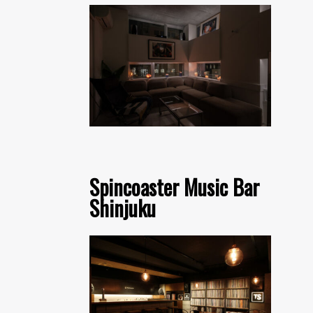
Spincoaster Music Bar
Shinjuku