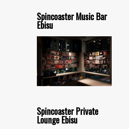
Spincoaster Music Bar
Ebisu
Spincoaster Private
Lounge Ebisu