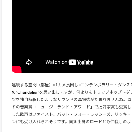
連続する空間（部屋）×1カメ長回し×コンテンポラリー・ダンス
の”Chandelier”
を思い出しますが、何よりもトリップホップ〜ダブ
ツを独自解釈したようなサウンドの高揚感がたまりませんね。母
ドの音楽賞「ニュージーランド・アワード」で批評家賞も受賞し
した歌声はファイスト、バット・フォー・ラッシーズ、リッキ・
ンにも受け入れられそうです。同郷出身のロードとも仲良しのよ