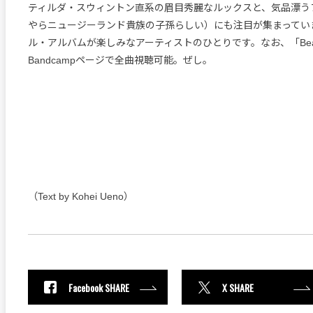
ティルダ・スウィントン直系の眉目秀麗なルックスと、気品漂う
やらニュージーランド貴族の子孫らしい）にも注目が集まってい
ル・アルバムが楽しみなアーティストのひとりです。なお、「Bea
Bandcampページで全曲視聴可能。ぜし。
（Text by Kohei Ueno）
Facebook SHARE
X SHARE