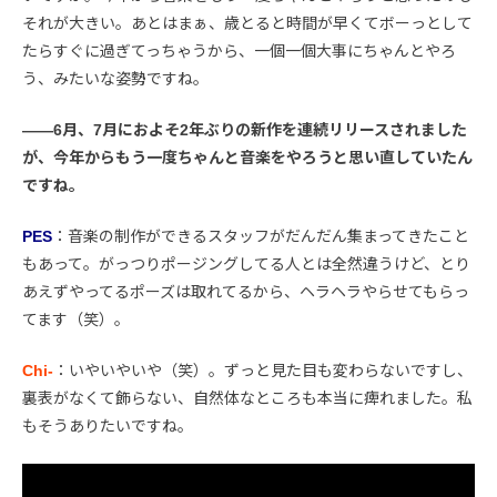
それが大きい。あとはまぁ、歳とると時間が早くてボーっとして
たらすぐに過ぎてっちゃうから、一個一個大事にちゃんとやろ
う、みたいな姿勢ですね。
――6月、7月におよそ2年ぶりの新作を連続リリースされました
が、今年からもう一度ちゃんと音楽をやろうと思い直していたん
ですね。
PES
：音楽の制作ができるスタッフがだんだん集まってきたこと
もあって。がっつりポージングしてる人とは全然違うけど、とり
あえずやってるポーズは取れてるから、ヘラヘラやらせてもらっ
てます（笑）。
Chi-
：いやいやいや（笑）。ずっと見た目も変わらないですし、
裏表がなくて飾らない、自然体なところも本当に痺れました。私
もそうありたいですね。