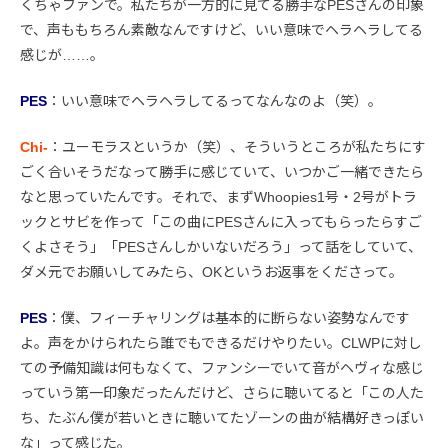
くちゃファンで。私たちが一方的に見てる勝手なPESさんの印象
で、声ももちろん素敵なんですけど、いい意味でヘラヘラしてる
感じが……。
PES
：いい意味でヘラヘラしてるってなんなのよ（笑）。
Chi-
：ユーモラスというか（笑）、そういうところが私たちにす
ごく合いそうだなって勝手に感じていて、いつかご一緒できたら
なと思っていたんです。それで、まずWhoopies1号・2号がトラ
ックとサビを作って「この曲にPESさんに入ってもらったらすご
くよさそう」「PESさんしかいないだろう」って話をしていて、
ダメ元でお願いしてみたら、OKというお返事をくださって。
PES
：僕、フィーチャリングは基本的に断らない姿勢なんです
よ。声をかけられたら誰でもできるだけやりたい。CLWPに対し
ての予備知識は何もなくて、ファンシーでいて音がヘヴィな感じ
っていう第一印象だったんだけど、さらに聴いてると「この人た
ち、たぶん僕が若いときに聴いてたゾーンの曲が結構好きっぽい
な」って感じた。