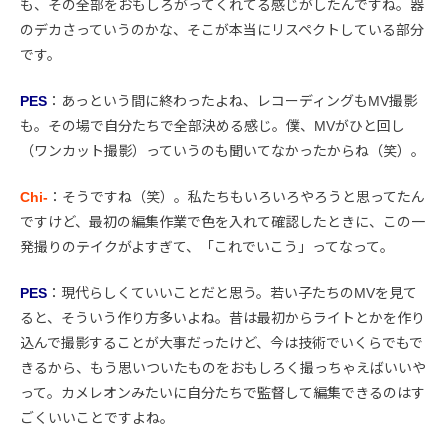
も、その全部をおもしろがってくれてる感じがしたんですね。器
のデカさっていうのかな、そこが本当にリスペクトしている部分
です。
PES
：あっという間に終わったよね、レコーディングもMV撮影
も。その場で自分たちで全部決める感じ。僕、MVがひと回し
（ワンカット撮影）っていうのも聞いてなかったからね（笑）。
Chi-
：そうですね（笑）。私たちもいろいろやろうと思ってたん
ですけど、最初の編集作業で色を入れて確認したときに、この一
発撮りのテイクがよすぎて、「これでいこう」ってなって。
PES
：現代らしくていいことだと思う。若い子たちのMVを見て
ると、そういう作り方多いよね。昔は最初からライトとかを作り
込んで撮影することが大事だったけど、今は技術でいくらでもで
きるから、もう思いついたものをおもしろく撮っちゃえばいいや
って。カメレオンみたいに自分たちで監督して編集できるのはす
ごくいいことですよね。