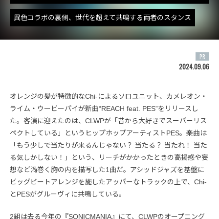
異色コラボの裏側、世代を超えて共鳴する両者のスタンス
PR
2024.09.06
オレンジの髪が特徴的なChi-によるソロユニット、カメレオン・
ライム・ウーピーパイが新曲“REACH feat. PES”をリリースし
た。客演に迎えたのは、CLWPが「昔から大好きでスーパーリス
ペクトしている」というヒップホップアーティストPES。楽曲は
「もう少しで当たりが来るんじゃない？ 当たる？ 当たれ！ 当た
る気しかしない！」という、リーチがかかったときの高揚感や妄
想など渦巻く胸の内を描写した1曲だ。アシッドジャズを基盤に
ビッグビートアレンジを施したアッパーなトラックの上で、Chi-
とPESがグルーヴィに共鳴している。
2組は去る今年の『SONICMANIA』にて、CLWPのオープニング