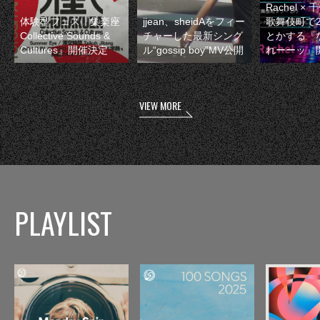
Rachel 
体験型フェス『集楽座
jjean、sheidAをフィー
歌舞伎町で
Collective Sounds &
チャーした最新シング
とかする『
Cultures』開催決定
ル“gossip boy”MV公開
れーーッ』
VIEW MORE
PLAYLIST