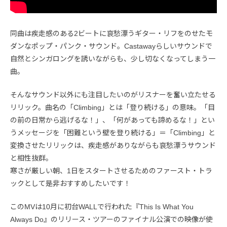
同曲は疾走感のある2ビートに哀愁漂うギター・リフをのせたモ
ダンなポップ・パンク・サウンド。Castawayらしいサウンドで
自然とシンガロングを誘いながらも、少し切なくなってしまう一
曲。
そんなサウンド以外にも注目したいのがリスナーを奮い立たせる
リリック。曲名の「Climbing」とは「登り続ける」の意味。「目
の前の日常から逃げるな！」、「何があっても諦めるな！」とい
うメッセージを「困難という壁を登り続ける」＝「Climbing」と
変換させたリリックは、疾走感がありながらも哀愁漂うサウンド
と相性抜群。
寒さが厳しい朝、1日をスタートさせるためのファースト・トラ
ックとして是非おすすめしたいです！
このMVは10月に初台WALLで行われた『This Is What You
Always Do』のリリース・ツアーのファイナル公演での映像が使