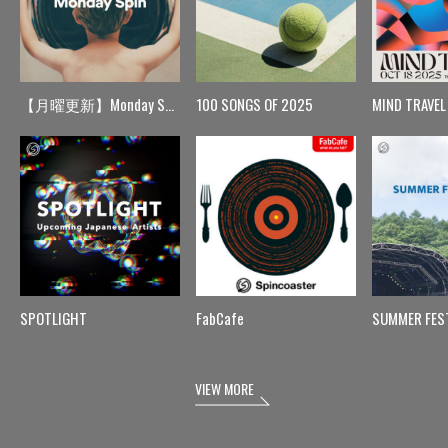
【月曜更新】Monday Spin
100 SONGS OF 2025
MIND TRAVEL
SPOTLIGHT
FabCafe
SUMMER FES
VIEW MORE