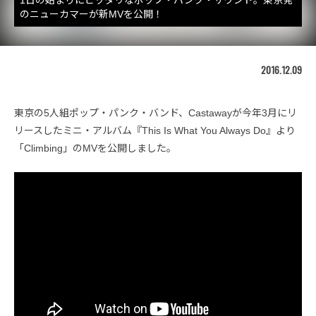
のニューカマーが新MVを公開！
2016.12.09
東京の5人組ポップ・パンク・バンド、Castawayが今年3月にリ
リースしたミニ・アルバム『This Is What You Always Do』より
「Climbing」のMVを公開しました。