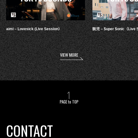
aimi – Lovesick (Live Session）
鋭児 – $uper $onic（Live 
VIEW MORE
PAGE to TOP
CONTACT