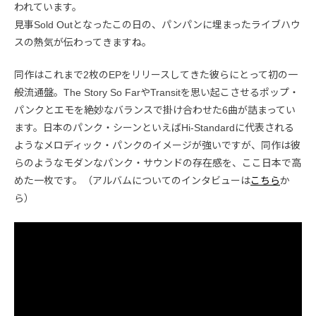
われています。
見事Sold Outとなったこの日の、パンパンに埋まったライブハウ
スの熱気が伝わってきますね。
同作はこれまで2枚のEPをリリースしてきた彼らにとって初の一
般流通盤。The Story So FarやTransitを思い起こさせるポップ・
パンクとエモを絶妙なバランスで掛け合わせた6曲が詰まってい
ます。日本のパンク・シーンといえばHi-Standardに代表される
ようなメロディック・パンクのイメージが強いですが、同作は彼
らのようなモダンなパンク・サウンドの存在感を、ここ日本で高
めた一枚です。（アルバムについてのインタビューは
こちら
か
ら）