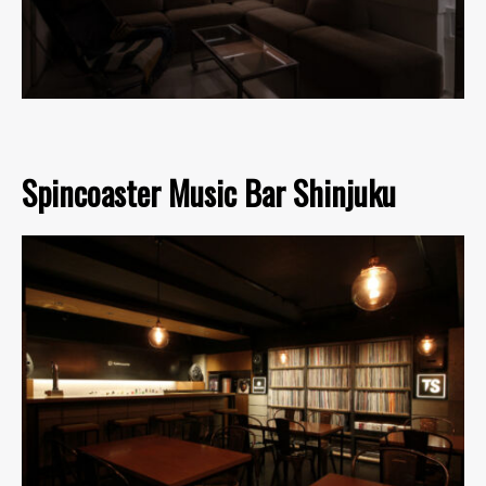
Spincoaster Music Bar Shinjuku