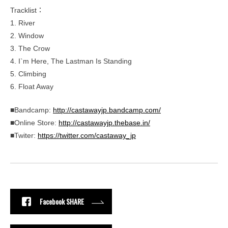
Tracklist：
1. River
2. Window
3. The Crow
4. I`m Here, The Lastman Is Standing
5. Climbing
6. Float Away
■Bandcamp:
http://castawayjp.bandcamp.com/
■Online Store:
http://castawayjp.thebase.in/
■Twiter:
https://twitter.com/castaway_jp
Facebook SHARE