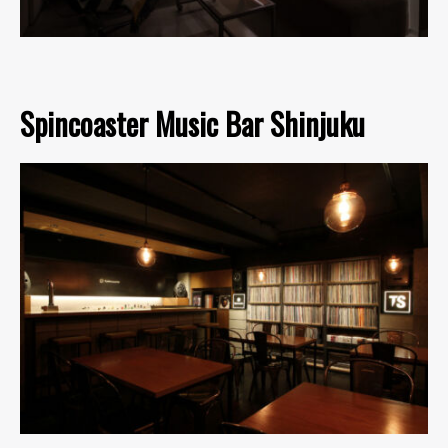
Spincoaster Music Bar Shinjuku