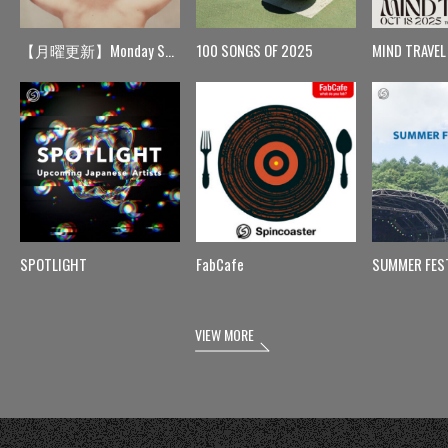
【月曜更新】Monday Spin
100 SONGS OF 2025
MIND TRAVEL
SPOTLIGHT
FabCafe
SUMMER FES
VIEW MORE