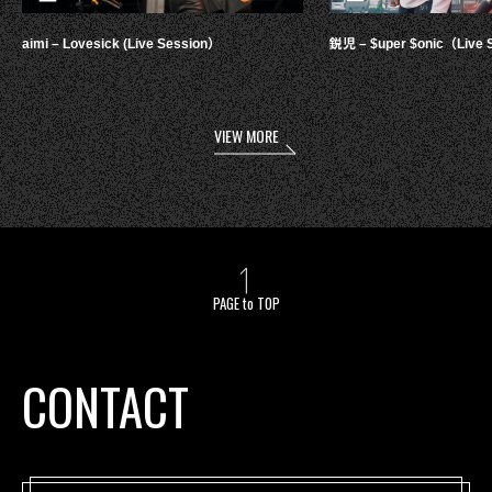
aimi – Lovesick (Live Session）
鋭児 – $uper $onic（Live 
VIEW MORE
PAGE to TOP
CONTACT