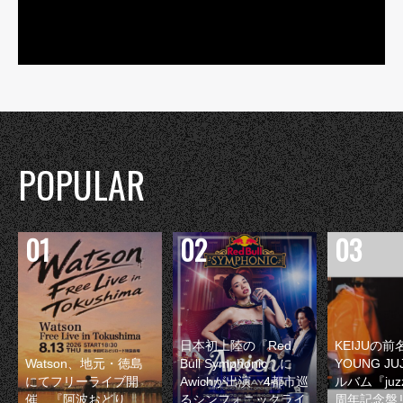
POPULAR
日本初上陸の『Red
KEIJUの
Watson、地元・徳島
Bull Symphonic』に
YOUNG JU
にてフリーライブ開
Awichが出演 4都市巡
ルバム『juzz
催 『阿波おどり
るシンフォニックライ
周年記念盤